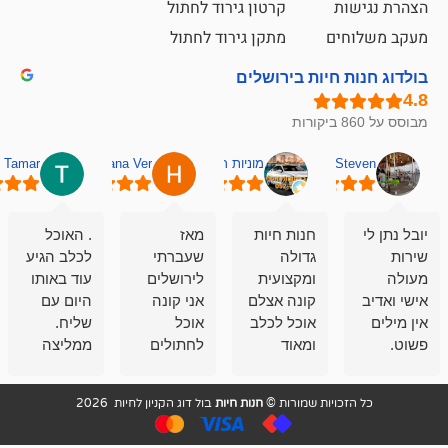
קרטון גירוד לחתול
ם
מתקן גירוד לחתול
חיות בירושלים
מוניות רחובות אסף
Hana Ver
Tamar
סאן בן 
חנות חיות
מאז
. האוכל
פשוט חווית
גדולה
שעברתי
לכלב הגיע
קנייה שאפו
ומקצועית
לירושלים
עוד באותו
לעוסקים
קונה אצלם
אני קונה
היום עם
במלאכה
אוכל לכלב
אוכל
שליח.
שירות-אמינות-ז
ומאוד
לחתולים
ממליצה
והכי חשוב
מרוצה
וכלבים
מאד!!
איכות
בעיקר
בבולדוג.
שירות מאד
ממליץ
ויות שמורות ©
חנות חיות
בול דוג הקניון לחיות 2026
מהשירות
עובדים שם
מקצועי
בחום
וגם
אנשים
ואדיב ,