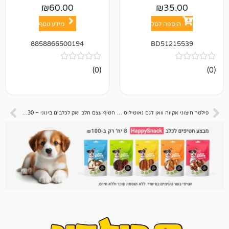
₪
60.00
₪
3
פה לסל
מידע נוסף
8858866500194
BD512
אין
(0)
ביקורות
פילטר חיצוני אקווה וואן דגם נאוטילוס 1400
חטיף עצם חלב יאק לכלבים בינוני – 130 גרם בטעם בוטנים