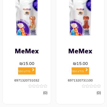
₪
15.00
₪
1
ע נוסף
מידע נוסף
6971320731032
697132
אין
(0)
ביקורות