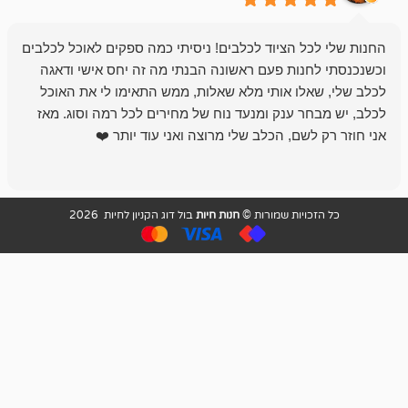
 הציוד לכלבים! ניסיתי כמה ספקים לאוכל לכלבים
חנות מדהימה 
נות פעם ראשונה הבנתי מה זה יחס אישי ודאגה
לו אותי מלא שאלות, ממש התאימו לי את האוכל
רון הבעלים - ת
 ענק ומנעד נוח של מחירים לכל רמה וסוג. מאז
לקנות תמיד ו
שם, הכלב שלי מרוצה ואני עוד יותר ❤️
ויות שמורות ©
חנות חיות
בול דוג הקניון לחיות 2026