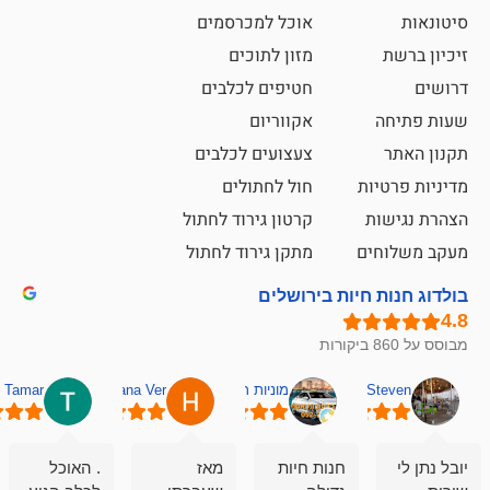
אוכל למכרסמים
מזון לתוכים
חטיפים לכלבים
אקווריום
צעצועים לכלבים
ת
חול לחתולים
קרטון גירוד לחתול
ם
מתקן גירוד לחתול
חיות בירושלים
מוניות רחובות אסף
Hana Ver
Tamar
סאן בן 
חנות חיות
מאז
. האוכל
פשוט חווית