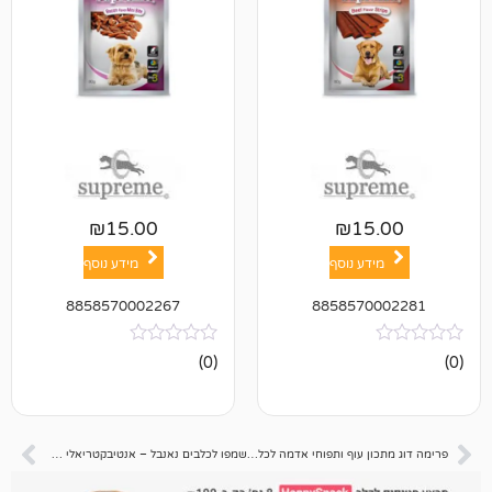
₪
15.00
₪
1
ע נוסף
מידע נוסף
8858570002267
885857
אין
(0)
ביקורות
פרימה דוג מתכון עוף ותפוחי אדמה לכלב בוגר קטן 10 קג
שמפו לכלבים נאנבל – אנטיבקטריאלי מבושם 350 מ"ל*