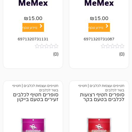
₪
15.00
₪
1
ע נוסף
מידע נוסף
6971320731131
697132
אין
(0)
ביקורות
כלבים
|
חטיפי
חטיפים ועצמות לכלבים
|
חטיפי
בשר לכלבים
 רצועות
סופרים חטיף לכלבים
עם בקר
זעירים בטעם בייקון