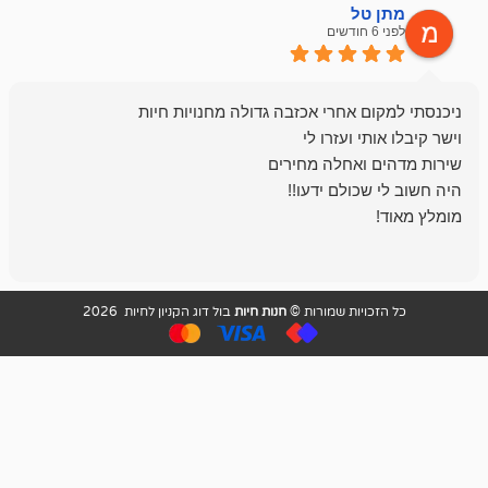
ל
mazor
לפני 6 חודשים
אחלה חנות ,א
בכל עניין מתי
והשירות פצצה.
ויות שמורות ©
חנות חיות
בול דוג הקניון לחיות 2026