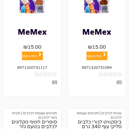
₪
15.00
₪
1
ע נוסף
מידע נוסף
6971320731117
697132
אין
(0)
ביקורות
טיפים ועצמות
חטיפים ועצמות לכלבים
|
חטיפי
בשר לכלבים
רי כלבים
סופרים חטיף מקלונים
לכלבים בטעם גזר