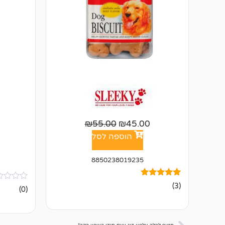
₪
55.00
₪
45.00
הוספה לסל
8850238019235
3
מדורגים
(3)
אין
(0)
5.00
ביקורות
מתוך 5
מבוסס על
דירוגים של
לקוחות