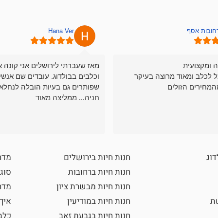
רחובות אסף
Hana Ver
ה ומקצועית
מאז שעברתי לירושלים אני קונה א
ל לכלב ומאוד מרוצה בעיקר
וכלבים בבולדוג. עובדים שם אנשי
המחירים הזולים
שפותרים גם בעיות הובלה לנחלאו
חניה... ממליצה מאוד
דוג
חנות חיות בירושלים
מדר
חנות חיות ברחובות
סוגי
חנות חיות מבשרת ציון
מדרי
שת
חנות חיות במודיעין
איך
חנות חיות בגבעת זאב
כלב