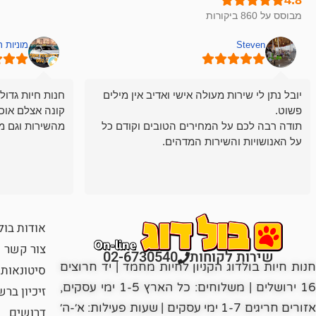
מבוסס על 860 ביקורות
Steven
מוניות 
יובל נתן לי שירות מעולה אישי ואדיב אין מילים
חנות חיות גדול
פשוט.
קונה אצלם אוכ
תודה רבה לכם על המחירים הטובים וקודם כל
מהשירות וגם מ
על האנושויות והשירות המדהים.
אודות בול
צור קשר
שירות לקוחות
02-6730540
חנות חיות בולדוג הקניון לחיות מחמד | יד חרוצים
סיטונאות
16 ירושלים | משלוחים: כל הארץ 1-5 ימי עסקים,
זיכיון בר
אזורים חריגים 1-7 ימי עסקים | שעות פעילות: א׳-ה׳
דרושים