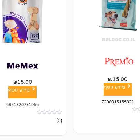
₪
15.00
₪
15.00
מידע נוסף
מידע נוסף
7290015155021
6971320731056
אין
(0)
ביקורות