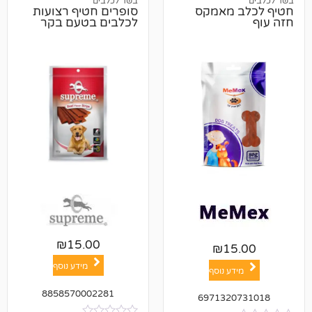
בשר לכלבים
 מאמקס
סופרים חטיף רצועות
לכלבים בטעם בקר
₪
15.00
₪
1
מידע נוסף
ע נוסף
8858570002281
697132