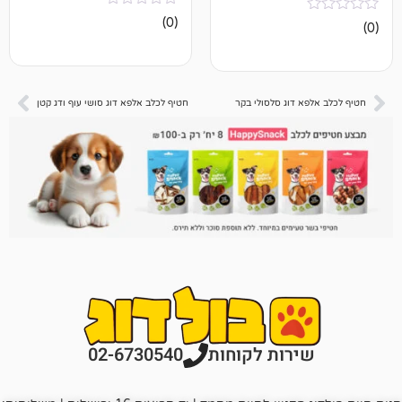
אין
(0)
ביקורות
 דוג סלסולי בקר
חטיף לכלב אלפא דוג סושי עוף ודג קטן
רות לקוחות
02-6730540