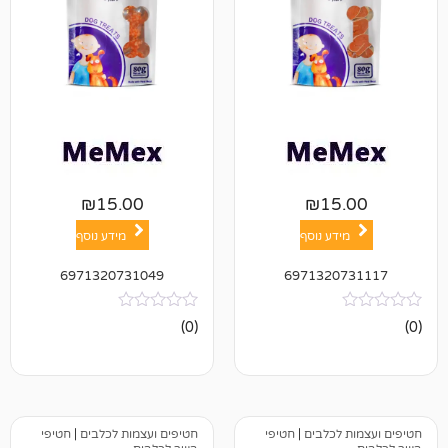
₪
15.00
₪
1
ע נוסף
מידע נוסף
6971320731049
697132
אין
(0)
ביקורות
כלבים
|
חטיפי
חטיפים ועצמות לכלבים
|
חטיפי