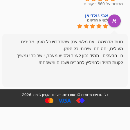
ולדיאן
מתן ט
לפני 6 חודשים
- עם מלאי ענק שמתחדש כל הזמן! מחירים
מיד נכון לעזור ולסייע מעבר, יישר כח! נמשיך
להמליץ לחברים ושכנים ומשפחה!
מומלץ מאוד!
ויות שמורות ©
חנות חיות
בול דוג הקניון לחיות 2026