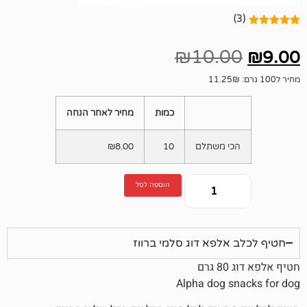
₪
10.
כמות
מחיר לאחר הנחה
י משתלם
10
8.00
₪
הוספה לסל
לפא דוג סלמי ברווז
Alpha dog 