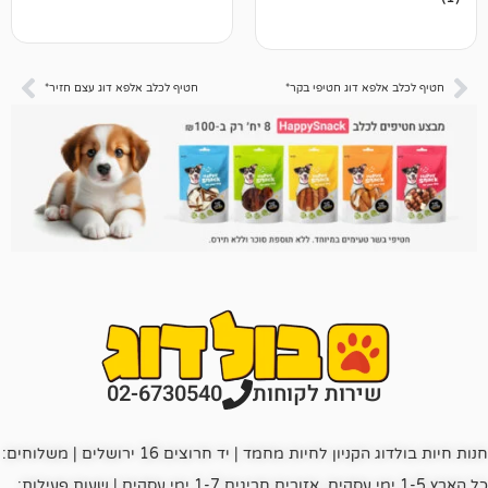
ביקורות
 דוג חטיפי בקר*
חטיף לכלב אלפא דוג עצם חזיר*
רות לקוחות
02-6730540
חנות חיות בולדוג הקניון לחיות מחמד | יד חרוצים 16 ירושלים | משלוחים:
כל הארץ 1-5 ימי עסקים, אזורים חריגים 1-7 ימי עסקים | שעות פעילות: