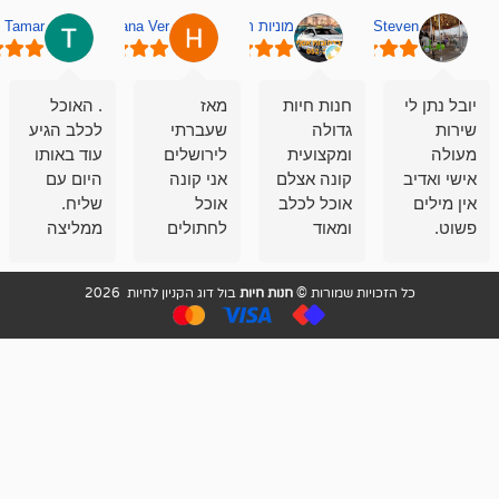
מוניות רחובות אסף
Hana Ver
Tamar
סאן בן 
חנות חיות
מאז
. האוכל
פשוט חווית
גדולה
שעברתי
לכלב הגיע
קנייה שאפו
ומקצועית
לירושלים
עוד באותו
לעוסקים
קונה אצלם
אני קונה
היום עם
במלאכה
אוכל לכלב
אוכל
שליח.
שירות-אמינות-ז
ומאוד
לחתולים
ממליצה
והכי חשוב
מרוצה
וכלבים
מאד!!
איכות
בעיקר
בבולדוג.
שירות מאד
ממליץ
ויות שמורות ©
חנות חיות
בול דוג הקניון לחיות 2026
מהשירות
עובדים שם
מקצועי
בחום
וגם
אנשים
ואדיב ,
מהמחירים
מדהימים ,
מאד
הזולים
שפותרים
נחמדים ,
גם בעיות
מזמינה
הובלה
אצלם
לנחלאות
בקביעות
היכן שאין
חניה...