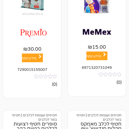
₪
1
₪
30.00
ע נוסף
מידע נוסף
697132
7290015155007
אין
(0)
ביקורות
כלבים
|
חטיפי
חטיפים ועצמות לכלבים
|
חטיפי
בשר לכלבים
 מאמקס
סופרים חטיף רצועות
יץ' עוף
לכלבים בטעם בקר