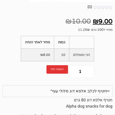
₪
10.
כמות
מחיר לאחר הנחה
י משתלם
10
8.00
₪
הוספה לסל
לפא דוג סלולי עוף*
Alpha dog 