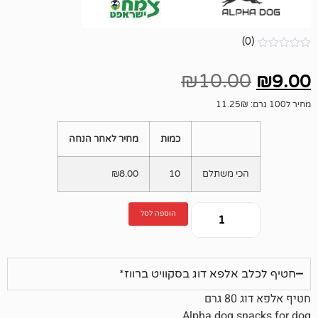
₪
10.
כמות
מחיר לאחר הנחה
י משתלם
10
8.00
₪
הוספה לסל
לפא דוג בסקוויט ברווז*
Alpha dog 