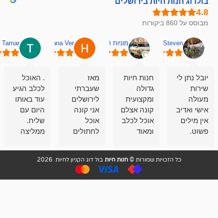
חיות בירושלים
מוניות רחובות אסף
Hana Ver
Tamar
סאן בן 
חנות חיות
מאז
. האוכל
פשוט חווית
גדולה
שעברתי
לכלב הגיע
קנייה שאפו
ומקצועית
לירושלים
עוד באותו
לעוסקים
קונה אצלם
אני קונה
היום עם
במלאכה
אוכל לכלב
אוכל
שליח.
שירות-אמינות-ז
ומאוד
לחתולים
ממליצה
והכי חשוב
מרוצה
וכלבים
מאד!!
איכות
בעיקר
בבולדוג.
שירות מאד
ממליץ
ויות שמורות ©
חנות חיות
בול דוג הקניון לחיות 2026
מהשירות
עובדים שם
מקצועי
בחום
וגם
אנשים
ואדיב ,
מהמחירים
מדהימים ,
מאד
הזולים
שפותרים
נחמדים ,
גם בעיות
מזמינה
הובלה
אצלם