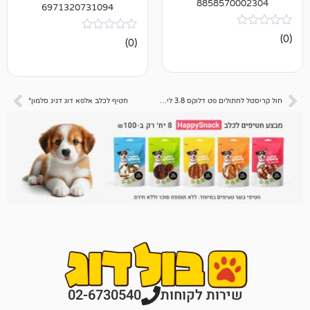
885857
6971320731094
אין
(0)
ביקורות
חול קריסטל לחתולים פט דלוקס 3.8 ליטר – דיל 44 יח 📦
חטיף לכלב אלפא דוג דגיג סלמון*
רות לקוחות
02-6730540