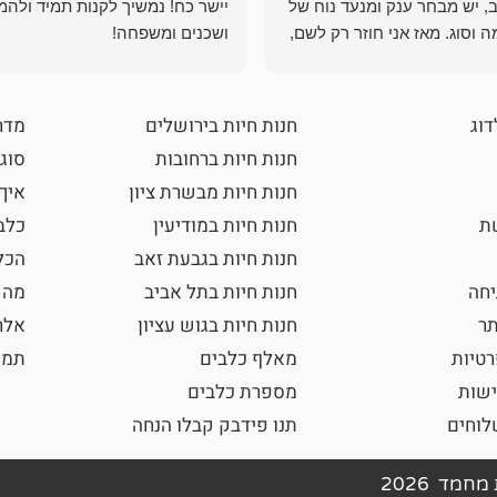
, יש מבחר ענק ומנעד נוח של
יישר כח! נמשיך לקנות תמיד ולהמ
 וסוג. מאז אני חוזר רק לשם,
ושכנים ומשפחה!
 ואני עוד יותר ❤️
דוג
חנות חיות בירושלים
מדר
חנות חיות ברחובות
סוגי
חנות חיות מבשרת ציון
איך
שת
חנות חיות במודיעין
כלב
חנות חיות בגבעת זאב
הכל
חה
חנות חיות בתל אביב
מה 
תר
חנות חיות בגוש עציון
אלר
רטיות
מאלף כלבים
תמו
ישות
מספרת כלבים
וחים
תנו פידבק קבלו הנחה
חמד 2026