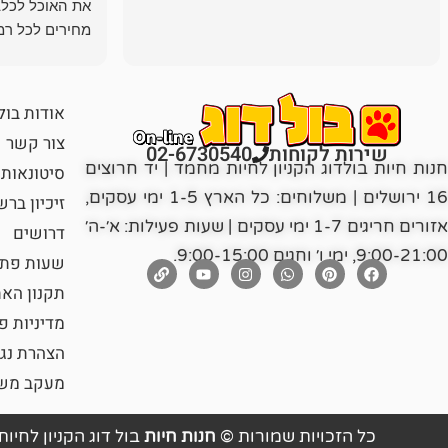
את האוכל לכלב
מחירים לכל רמה
הכלב שלי מרוצה
אודות בול
צור קשר
שירות לקוחות
02-6730540
חנות חיות בולדוג הקניון לחיות מחמד | יד חרוצים
סיטונאות
16 ירושלים | משלוחים: כל הארץ 1-5 ימי עסקים,
זיכיון בר
אזורים חריגים 1-7 ימי עסקים | שעות פעילות: א׳-ה׳
דרושים
9:00-21:00, ימי ו׳ וחגים 9:00-15:00.
שעות פתי
תקנון הא
מדיניות פ
הצהרת נג
מעקב משל
כל הזכויות שמורות ©
חנות חיות
בול דוג הקניון לחיות מ