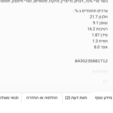
בשר טרי 70%, דגנים, גליצרין, גלוקוז, פוטסיום, נוגדי חימצון, חומצה ציטרית, שמן אורגנו.
ערכים תזונתיים ב-% :
חלבון 21.7
שומן 9.1
רטיבות 16.2
סידן 1.87
תאית 1.3
אפר 8.0
8430235681712
#2423#
61
מידע נוסף
חוות דעת (2)
החלפה או החזרה
תנאי משלו