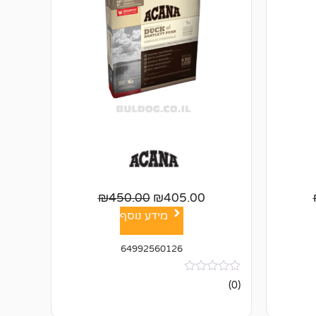
₪
450.00
₪
405.00
מידע נוסף
64992560126
אין
(0)
ביקורות