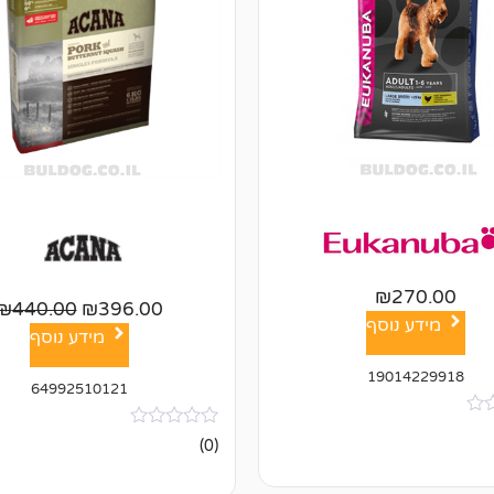
₪
270.00
₪
440.00
₪
396.00
מידע נוסף
מידע נוסף
19014229918
64992510121
אין
(0)
ביקורות