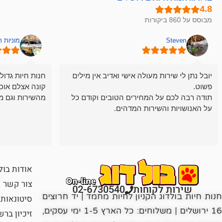
מבוסס על 860 ביקורות
Steven
מוניות 
יובל נתן לי שירות מעולה אישי ואדיב אין מילים
חנות חיות גדול
פשוט.
קונה אצלם אוכ
תודה רבה לכם על המחירים הטובים וקודם כל
מהשירות וגם מ
על האנושויות והשירות המדהים.
אודות בול
צור קשר
שירות לקוחות
02-6730540
חנות חיות בולדוג הקניון לחיות מחמד | יד חרוצים
סיטונאות
16 ירושלים | משלוחים: כל הארץ 1-5 ימי עסקים,
זיכיון בר