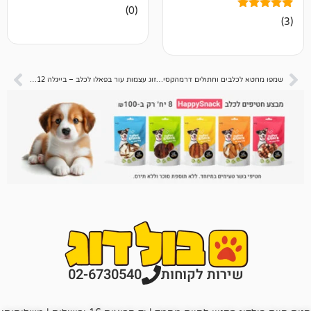
אין
(0)
ביקורות
שמפו מחטא לכלבים וחתולים דרמהקסידין 250 מ"ל
זוג עצמות עור בפאלו לכלב – בייגלה 12×11 סמ
רות לקוחות
02-6730540