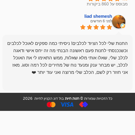
liad sh
אבי ג
לפני 6 חודשים
 הציוד לכלבים! ניסיתי כמה ספקים לאוכל לכלבים
חנות מדהימה 
נות פעם ראשונה הבנתי מה זה יחס אישי ודאגה
לו אותי מלא שאלות, ממש התאימו לי את האוכל
רון הבעלים - ת
 ענק ומנעד נוח של מחירים לכל רמה וסוג. מאז
לקנות תמיד ו
שם, הכלב שלי מרוצה ואני עוד יותר ❤️
ויות שמורות ©
חנות חיות
בול דוג הקניון לחיות 2026