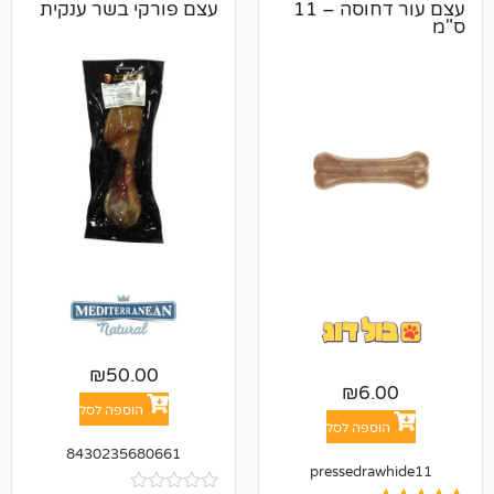
עצם עור דחוסה – 11
עצם פורקי בשר ענקית
₪
50.00
₪
6
הוספה לסל
פה לסל
8430235680661
pressedr