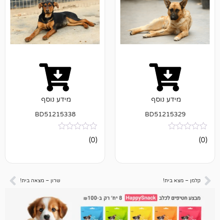
נוסף
מידע נוסף
BD51215338
BD512
אין
(0)
ביקורות
!
שרון – מצאה בית!