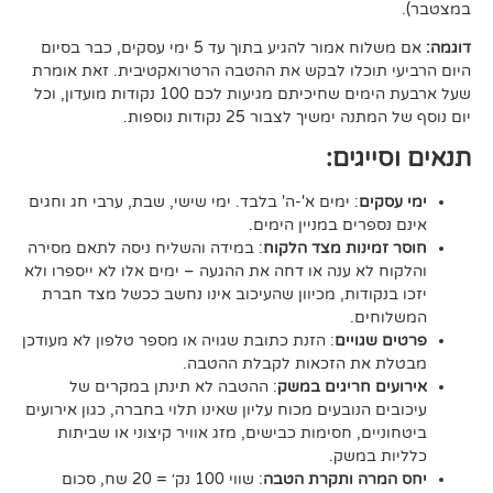
אם משלוח אמור להגיע בתוך עד 5 ימי עסקים, כבר בסיום
וכלו לבקש את ההטבה הרטרואקטיבית. זאת אומרת
שעל ארבעת הימים שחיכיתם מגיעות לכם 100 נקודות מועדון, וכל
יך לצבור 25 נקודות נוספות.
גים:
ם
: ימים א'-ה' בלבד. ימי שישי, שבת, ערבי חג וחגים
רים במניין הימים.
נות מצד הלקוח
: במידה והשליח ניסה לתאם מסירה
א ענה או דחה את ההגעה – ימים אלו לא ייספרו ולא
ודות, מכיוון שהעיכוב אינו נחשב ככשל מצד חברת
ם.
ויים
: הזנת כתובת שגויה או מספר טלפון לא מעודכן
ת הזכאות לקבלת ההטבה.
 חריגים במשק
: ההטבה לא תינתן במקרים של
הנובעים מכוח עליון שאינו תלוי בחברה, כגון אירועים
ם, חסימות כבישים, מזג אוויר קיצוני או שביתות
במשק.
ה ותקרת הטבה
: שווי 100 נק׳ = 20 שח, סכום