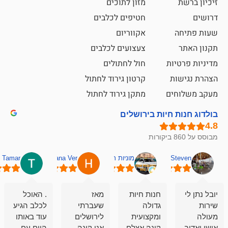
מזון לתוכים
חטיפים לכלבים
אקווריום
צעצועים לכלבים
ת
חול לחתולים
קרטון גירוד לחתול
ם
מתקן גירוד לחתול
חיות בירושלים
מוניות רחובות אסף
Hana Ver
Tamar
סאן בן 
חנות חיות
מאז
. האוכל
פשוט חווית
גדולה
שעברתי
לכלב הגיע
קנייה שאפו
ומקצועית
לירושלים
עוד באותו
לעוסקים
קונה אצלם
אני קונה
היום עם
במלאכה