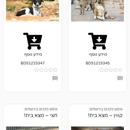
נוסף
מידע נוסף
BD51215347
BD512
אין
(0)
ביקורות
ושלים
אימוץ כלבים בירושלים
בית!
חצי – מצא בית!