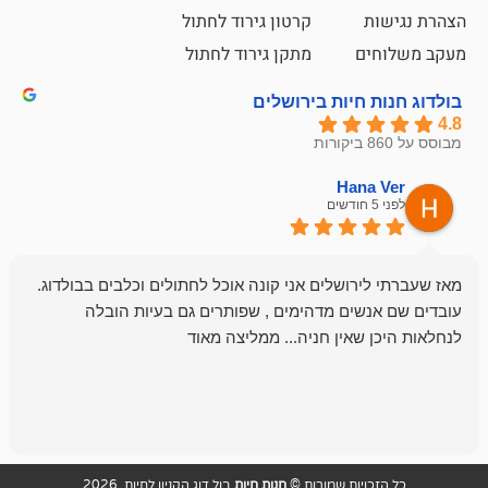
קרטון גירוד לחתול
ם
מתקן גירוד לחתול
חיות בירושלים
emesh
Han
לפני 6 חודשים
רושלים אני קונה אוכל לחתולים וכלבים בבולדוג.
החנות שלי לכל
שים מדהימים , שפותרים גם בעיות הובלה
וכשנכנסתי לח
שאין חניה... ממליצה מאוד
לכלב שלי, שא
לכלב, יש מבחר
אני חוזר רק ל
ויות שמורות ©
חנות חיות
בול דוג הקניון לחיות 2026