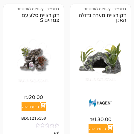
 לאקווריום
דקורציה וקישוטים לאקווריום
רה גדולה
דקורציית סלע עם
צמחים S
₪
20.00
הוספה לסל
BD51215159
₪
13
פה לסל
אין
(0)