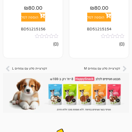
₪
80.00
₪
8
פה לסל
הוספה לסל
BD51215156
BD512
אין
(0)
ביקורות
 צמחים M
דקורציית סלע עם צמחים L