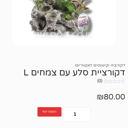
ם לאקווריום
ת סלע עם צמחים L
הוספה לסל