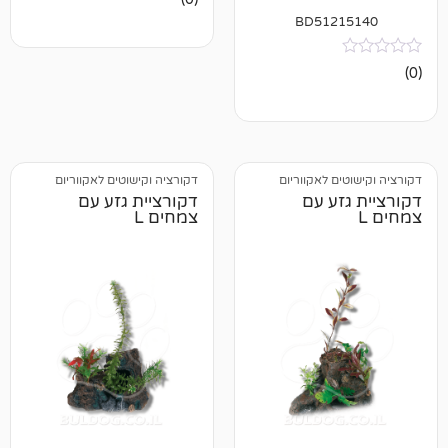
ביקורות
BD512
 לאקווריום
דקורציה וקישוטים לאקווריום
ע עם
דקורציית גזע עם
צמחים L