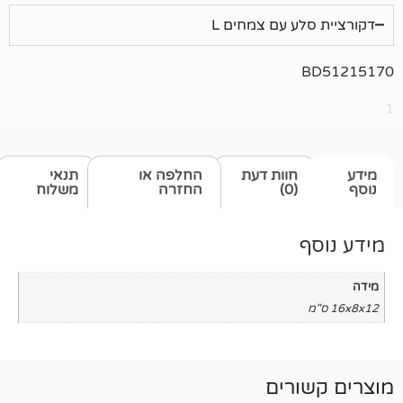
ע עם צמחים L
חוות דעת
החלפה או
תנאי
(0)
החזרה
משלוח
רים