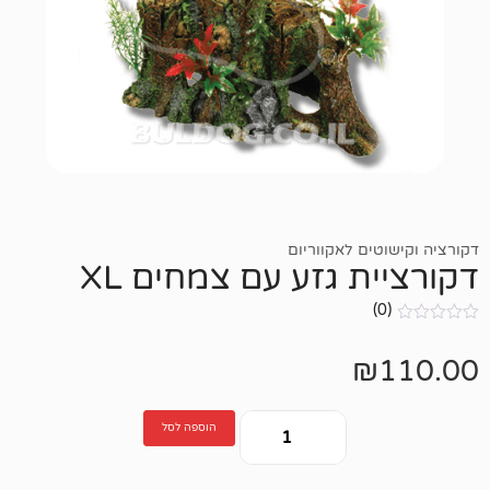
ם לאקווריום
 גזע עם צמחים XL
הוספה לסל