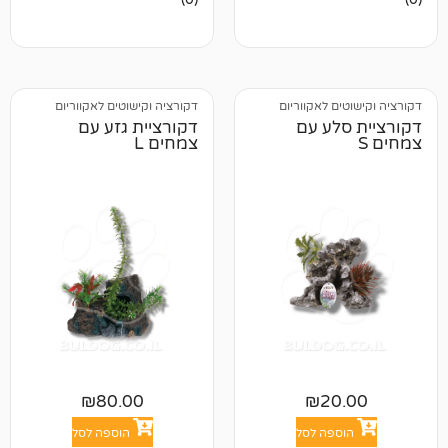
ביקורות
 לאקווריום
דקורציה וקישוטים לאקווריום
לע עם
דקורציית גזע עם
צמחים L
₪
80.00
₪
2
פה לסל
הוספה לסל