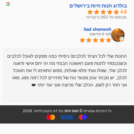
חיות בירושלים
liad sh
אבי ג
לפני 6 חודשים
 הציוד לכלבים! ניסיתי כמה ספקים לאוכל לכלבים
חנות מדהימה 
נות פעם ראשונה הבנתי מה זה יחס אישי ודאגה
לו אותי מלא שאלות, ממש התאימו לי את האוכל
רון הבעלים - ת
 ענק ומנעד נוח של מחירים לכל רמה וסוג. מאז
לקנות תמיד ו
שם, הכלב שלי מרוצה ואני עוד יותר ❤️
ויות שמורות ©
חנות חיות
בול דוג הקניון לחיות 2026