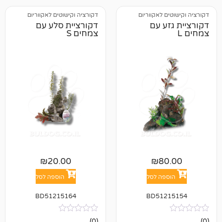
 לאקווריום
דקורציה וקישוטים לאקווריום
ע עם
דקורציית סלע עם
צמחים S
₪
20.00
₪
8
פה לסל
הוספה לסל
BD51215164
BD512
אין
(0)