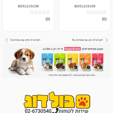
BD51215156
BD512
אין
(0)
ביקורות
צמחים XL
דקורציית סלע עם צמחים S
רות לקוחות
02-6730540