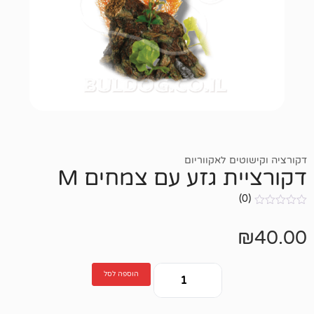
ם לאקווריום
 גזע עם צמחים M
הוספה לסל