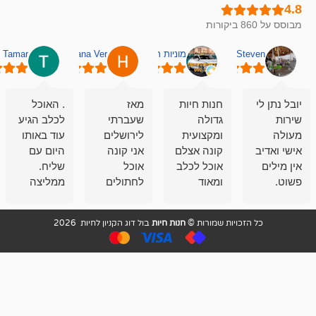
מוניות רחובות אסף
Hana Ver
Tamar
סאן בן 
חנות חיות
מאז
. האוכל
פשוט חווית
גדולה
שעברתי
לכלב הגיע
קנייה שאפו
ומקצועית
לירושלים
עוד באותו
לעוסקים
קונה אצלם
אני קונה
היום עם
במלאכה
אוכל לכלב
אוכל
שליח.
שירות-אמינות-ז
ומאוד
לחתולים
ממליצה
והכי חשוב
מרוצה
וכלבים
מאד!!
איכות
בעיקר
בבולדוג.
שירות מאד
ממליץ
ויות שמורות ©
חנות חיות
בול דוג הקניון לחיות 2026
מהשירות
עובדים שם
מקצועי
בחום
וגם
אנשים
ואדיב ,
מהמחירים
מדהימים ,
מאד
הזולים
שפותרים
נחמדים ,
גם בעיות
מזמינה
הובלה
אצלם