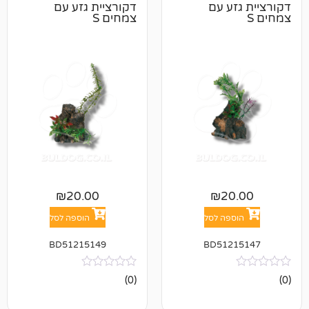
ע עם
דקורציית גזע עם
צמחים S
₪
20.00
₪
2
פה לסל
הוספה לסל
BD51215149
BD512
אין
(0)
ביקורות