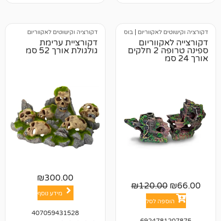
 לאקווריום
|
בוס
דקורציה וקישוטים לאקווריום
קווריום
דקורציית ערימת
ספינה טרופה 2 חלקים
גולגולת אורך 52 סמ
₪
300.00
₪
120.0
מידע נוסף
פה לסל
407059431528
692478