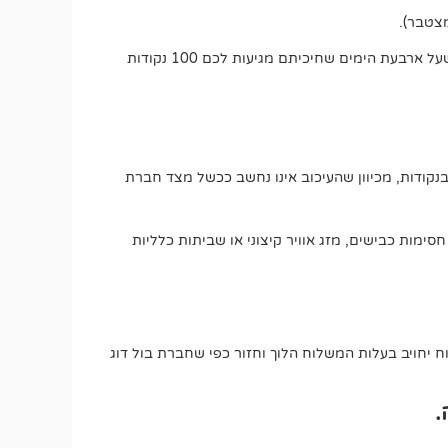
אם משלוח אמור להגיע בתוך עד 5 ימי עסקים, כבר בסיום היום הרביעי תוכלו לבקש את ההטבה הרטרואקטיבית. זאת אומרת שעל ארבעת הימים שחיכיתם מגיעות לכם 100 נקודות
בנקודות, מכיוון שהעיכוב אינו נחשב ככשל מצד חברת
חסימות כבישים, מזג אוויר קיצוני או שביתות כלליות
יחויב בעלות המשלוח הלוך וחזור כפי שחברת בול דוג
.