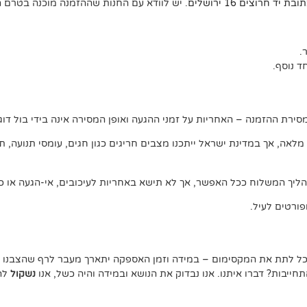
ד חרוצים 16 ירושלים
. יש לוודא עם החנות שההזמנה מוכנה בטרם 
 נוסף.
ירת ההזמנה – האחריות על זמני ההגעה ואופן המסירה אינה בידי בול דוג.
, אך במדינת ישראל ייתכנו מצבים חריגים כגון חגים, עומסי תנועה, תנאי 
ליך המשלוח ככל האפשר, אך לא תישא באחריות לעיכובים, אי-הגעה או כל
ורטים לעיל.
נוכל לתת את המקסימום – במידה וזמן האספקה יתארך מעבר לרף שהצבנו –
יבות? דברו איתנו. אנו נבדוק את הנושא ובמידה והיה כשל, אנו
נשקול
להצ