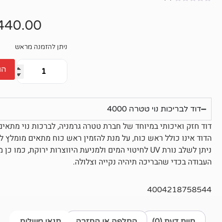
אין
ביקורות
440.00
ניתן להזמנה מראש
הו
דוד לבריכות נוי טטרה 4000
דוד חזק ואיכותי במיוחד של חברת טטרה גרמניה, לברכות נוי מתאים לבריכה
הדוד אינו כולל ראש כוח, על מנת להזמין ראש כוח מתאים מומלץ לה
ניתן לשלב נורת UV לחיטוי המים ולמניעת היווצרות ירו
העבודה בכדי שהבריכה תיהיה נקייה וצלולה.
4004218758544
חוות דעת (0)
החלפה או החזרה
תנאי משלוח