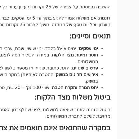
ההטבה מבוססת על צבירה של 25 נקודות מועדון עבור כל יום של המתנה, החל מיום העסקים הרביעי מרגע איסוף החבילה (100 נק במצטבר).
דוגמה:
מועדון, וכל יום נוסף של המתנה ימשיך לצבור 25 נקודות נוספות.
תנאים וסייגים:
ימי עסקים
: ימים א'-ה' בלבד. ימי שישי, שבת, ערבי ח
חוסר זמינות מצד הלקוח
: במידה והשליח ניסה לתאם 
המשלוחים.
פרטים שגויים
: הזנת כתובת שגויה או מספר טלפון 
אירועים חריגים במשק
: ההטבה לא תינתן במקרים של ע
במשק.
יחס המרה ותקרת הטבה
: שווי 100 נק׳ = 20 שח, סכום ההטבה הכולל לא יעבור את ה-500 נקודות.
ביטול משלוח מצד הלקוח:
ביטול הזמנה לאחר שיצאה למשלוח ולפני שחלף זמן האספקה
מחויבת לשלם לחברת המשלוחים.
במקרה שהתנאים אינם תואמים את צרכי