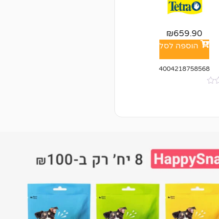
₪
659.90
הוספה לסל
4004218758568