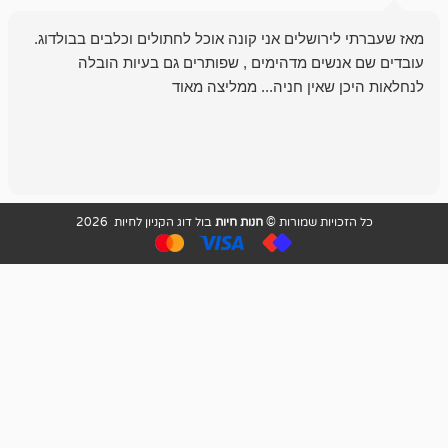
רושלים אני קונה אוכל לחתולים וכלבים בבולדוג.
החנות שלי לכל
שים מדהימים , שפותרים גם בעיות הובלה
וכשנכנסתי לח
שאין חניה... ממליצה מאוד
לכלב שלי, שא
לכלב, יש מבחר
אני חוזר רק ל
ויות שמורות ©
חנות חיות
בול דוג הקניון לחיות 2026