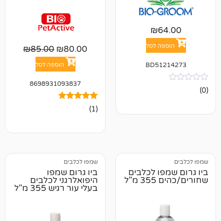
₪
6
פה לסל
₪
85.00
₪
80.00
הוספה לסל
BD512
8698931093837
1
מדורג
(1)
5.00
מתוך 5
מבוסס על
דירוגים של
לקוחות
שמפו לכלבים
פו לכלבים
ביו גרום שמפו
מ"ל
היפואלרגני לכלבים
בעלי עור רגיש 355 מ"ל