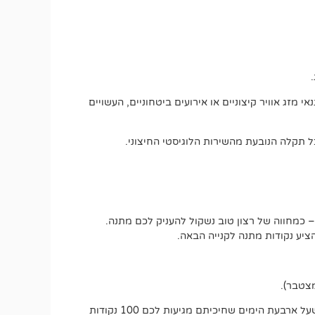
מזג אוויר קיצוניים או אירועים ביטחוניים, העשויים
 תקלה הנובעת מהשירות הלוגיסטי החיצוני.
 כמחווה של רצון טוב נשקול להעניק לכם מתנה.
יע נקודות מתנה לקנייה הבאה.
אם משלוח אמור להגיע בתוך עד 5 ימי עסקים, כבר בסיום היום הרביעי תוכלו לבקש את ההטבה הרטרואקטיבית. זאת אומרת שעל ארבעת הימים שחיכיתם מגיעות לכם 100 נקודות