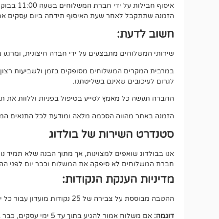
איסוף חבילות על ידי חברת המשלוחים בשעה 11:00 בבוקר.
הזמנה שתתקבל לאחר שעת האיסוף תידחה ביום עסקים אחד
חשוב לדעת:
שירותי המשלוחים מתבצעים על ידי חברה חיצונית, ומרגע מס
במרבית המקרים המשלוחים מסופקים בזמן ולשביעות רצון מלאה
לגרום לעיכובים שאינם בשליטתנו.
החברה תעשה כל מאמץ לסייע בטיפול בפניות וללוות את תה
הזמנה באתר מהווה הסכמה מלאה ומודעת לכל התנאים המפ
סטנדרט השירות של בולדוג
אנו בבולדוג שואפים למצוינות, אך מתוך הבנה שלא תמיד 
חברת המשלוחים לא סיפקה את המשלוח וכבר יום לפני ההתחי
מדיניות הענקת הנקודות:
ההטבה מבוססת על צבירה של 25 נקודות מועדון עבור כל יום של המתנה, החל מיום העסקים הרביעי מרגע איסוף החבילה (100 נק במצטבר).
דוגמה: