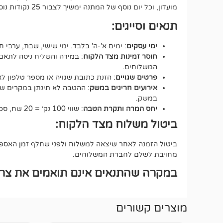
מועדון, וכל יום נוסף של המתנה ימשיך לצבור 25 נקודות נוספות.
תנאים וסייגים:
ימי עסקים
: ימים א'-ה' בלבד. ימי שישי, שבת, ערבי ח
חוסר זמינות מצד הלקוח
: במידה והשליח ניסה לתאם 
המשלוחים.
פרטים שגויים
: הזנת כתובת שגויה או מספר טלפון 
אירועים חריגים במשק
: ההטבה לא תינתן במקרים של ע
במשק.
יחס המרה ותקרת הטבה
: שווי 100 נק׳ = 20 שח, סכום ההטבה הכולל לא יעבור את ה-500 נקודות.
ביטול משלוח מצד הלקוח:
ביטול הזמנה לאחר שיצאה למשלוח ולפני שחלף זמן האספקה
מחויבת לשלם לחברת המשלוחים.
במקרה שהתנאים אינם תואמים את צרכי
מוצרים קשורים