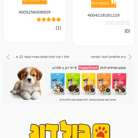
הוספה לסל
פה לסל
4005256008509
400421
1
מדורג
(1)
5.00
מתוך 5
מבוסס על
דירוגים של
לקוחות
גר קסיטה
גלגל ריצה למכרסמים פאוויז קוטר 12 ס"מ