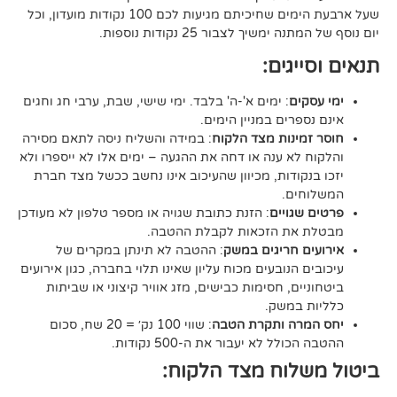
שעל ארבעת הימים שחיכיתם מגיעות לכם 100 נקודות מועדון, וכל
יך לצבור 25 נקודות נוספות.
גים:
ם
: ימים א'-ה' בלבד. ימי שישי, שבת, ערבי חג וחגים
רים במניין הימים.
נות מצד הלקוח
: במידה והשליח ניסה לתאם מסירה
א ענה או דחה את ההגעה – ימים אלו לא ייספרו ולא
ודות, מכיוון שהעיכוב אינו נחשב ככשל מצד חברת
ם.
ויים
: הזנת כתובת שגויה או מספר טלפון לא מעודכן
ת הזכאות לקבלת ההטבה.
 חריגים במשק
: ההטבה לא תינתן במקרים של
הנובעים מכוח עליון שאינו תלוי בחברה, כגון אירועים
ם, חסימות כבישים, מזג אוויר קיצוני או שביתות
במשק.
ה ותקרת הטבה
: שווי 100 נק׳ = 20 שח, סכום
ל לא יעבור את ה-500 נקודות.
וח מצד הלקוח: