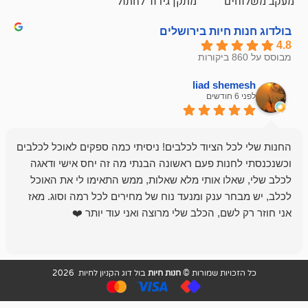
ם
מתקן גירוד לחתול
חיות בירושלים
liad sh
אבי ג
לפני 6 חודשים
 הציוד לכלבים! ניסיתי כמה ספקים לאוכל לכלבים
חנות מדהימה 
נות פעם ראשונה הבנתי מה זה יחס אישי ודאגה
לו אותי מלא שאלות, ממש התאימו לי את האוכל
רון הבעלים - ת
 ענק ומנעד נוח של מחירים לכל רמה וסוג. מאז
לקנות תמיד ו
שם, הכלב שלי מרוצה ואני עוד יותר ❤️
ויות שמורות ©
חנות חיות
בול דוג הקניון לחיות 2026