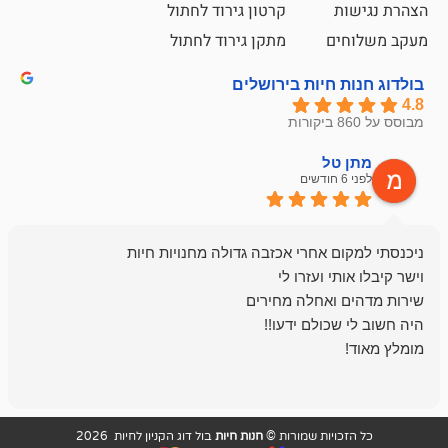
קרטון גירוד לחתול
ם
מתקן גירוד לחתול
חיות בירושלים
ל
mazor
לפני 6 חודשים
אחלה חנות ,א
בכל עניין מתי
והשירות פצצה.
ויות שמורות ©
חנות חיות
בול דוג הקניון לחיות 2026