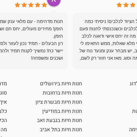
הציוד לכלבים! ניסיתי כמה
חנות מדהימה - עם מלאי ענק שמ
כלבים וכשנכנסתי לחנות פעם
הזמן! מחירים מעולים, יחס חם ושי
מה זה יחס אישי ודאגה לכלב
י מלא שאלות, ממש התאימו לי
רון הבעלים - תמיד נכון לעזור ולס
, יש מבחר ענק ומנעד נוח של
יישר כח! נמשיך לקנות תמיד ולהמ
 וסוג. מאז אני חוזר רק לשם,
ושכנים ומשפחה!
 ואני עוד יותר ❤️
דוג
חנות חיות בירושלים
מדר
חנות חיות ברחובות
סוגי
חנות חיות מבשרת ציון
איך
שת
חנות חיות במודיעין
כלב
חנות חיות בגבעת זאב
הכל
חה
חנות חיות בתל אביב
מה 