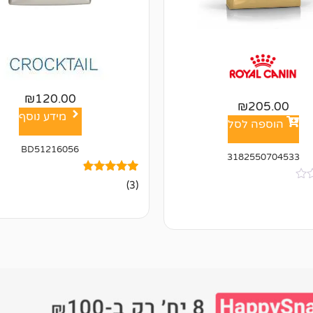
₪
120.00
₪
205.00
מידע נוסף
הוספה לסל
BD51216056
3182550704533
3
מדורגים
(3)
4.67
מתוך 5
מבוסס על
דירוגים של
לקוחות