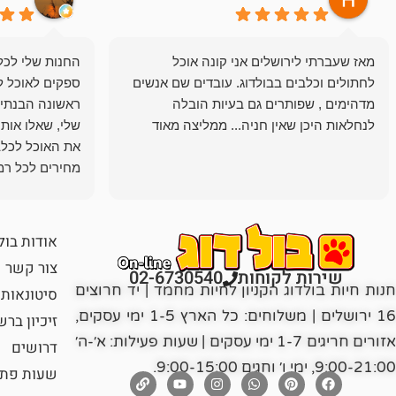
מאז שעברתי לירושלים אני קונה אוכל
החנות שלי לכל 
לחתולים וכלבים בבולדוג. עובדים שם אנשים
ספקים לאוכל ל
מדהימים , שפותרים גם בעיות הובלה
ראשונה הבנתי 
לנחלאות היכן שאין חניה... ממליצה מאוד
שלי, שאלו אות
את האוכל לכלב
מחירים לכל רמה
הכלב שלי מרוצה
אודות בול
צור קשר
שירות לקוחות
02-6730540
חנות חיות בולדוג הקניון לחיות מחמד | יד חרוצים
סיטונאות
16 ירושלים | משלוחים: כל הארץ 1-5 ימי עסקים,
זיכיון בר
אזורים חריגים 1-7 ימי עסקים | שעות פעילות: א׳-ה׳
דרושים
9:00-21:00, ימי ו׳ וחגים 9:00-15:00.
שעות פתי