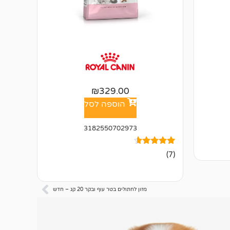
₪
329.00
הוספה לסל
3182550702973
7
מדורגים
(7)
4.43
מתוך 5
מבוסס על
דירוגים של
לקוחות
מזון לחתולים בטר עוף ובקר 20 קג – חדש