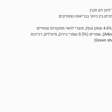
לחץ דם תקין
בשר ונגזרותיו (28% עוף והודו), דגנים (4% אורז), שמנים ושומנים (4.6% שומן עוף), תוצרי לוואי ממקורות צמחיים
(Arbocel® cellulose 0.5%, Chicory inulin – source of FOS – 0.1%), שמרים (0.5% שמרי בירה), מינרלים, רכיכות