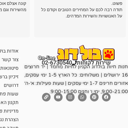
פשוט.
קונה אצלם אוכ
תודה רבה לכם על המחירים הטובים וקודם כל
מהשירות וגם מ
על האנושויות והשירות המדהים.
אודות בול
צור קשר
שירות לקוחות
02-6730540
חנות חיות בולדוג הקניון לחיות מחמד | יד חרוצים
סיטונאות
16 ירושלים | משלוחים: כל הארץ 1-5 ימי עסקים,
זיכיון בר
אזורים חריגים 1-7 ימי עסקים | שעות פעילות: א׳-ה׳
דרושים
9:00-21:00, ימי ו׳ וחגים 9:00-15:00.
שעות פתי
תקנון הא
מדיניות פ
הצהרת נג