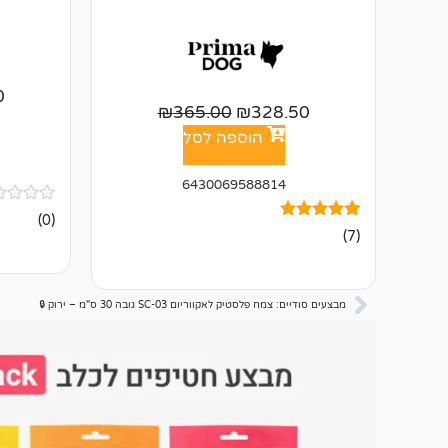
0
₪
365.00
₪
328.50
הוספה לסל
6430069588814
אין
(0)
ביקורות
7
מדורגים
(7)
4.86
מתוך 5
מבוסס על
דירוגים של
לקוחות
מבצעים סודיים: צמח פלסטיק לאקווריום SC-03 גובה 30 ס"מ – ירוק 🔒