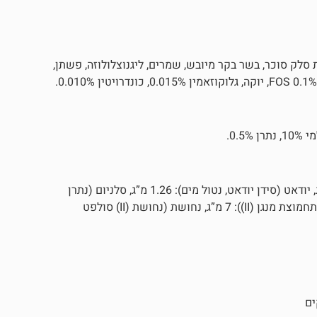
, גלוטן תירס, עיסת סלק סוכר, בשר בקר מיובש, שמרים, ליגנוצלולוזה, פשתן,
ויטמין A: 19600 יחב”ל, ויטמין D3: 1400 יחב”ל, ויטמין E: 53.2 מ”ג, יודאט (סידן יודאט, נטול מים): 1.26 מ”ג, סלניום (נתרן
סלניט): 0.28 מ”ג, ברזל (ברזל (II) סולפט מונוהידרט): 42 מ”ג, מנגן (תחמוצת מנגן (II)): 7 מ”ג, נחושת (נחושת (II) סולפט
ים