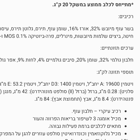
*מתייחס לכלב ממוצע במשקל 20 ק”ג.
רכיבים:
בשר עוף מיובש 32%, אורז 16%, שומן עוף, תירס
חיטה, ביצים שלמות מיובשות, מינרלים, פרה-ביוטיקה MOS 0.1% ו-FOS 0.1%, יוקה, גלוקוזאמין 0.015%, כונדרויטין 0.010%.
ערכים תזונתיים:
חלבון גולמי 32%, שומן 20%, סיבים גולמיים 4%, לחות 9%, אפר גולמי 10%, נתרן 0.5%.
תוספי תזונה לק”ג:
פנטהידרט): 8.4 מ”ג, אבץ (תחמוצת אבץ): 84 מ”ג.
רכיב עיקרי – חלבון עוף.
מכיל אומגה 3 לשיפור בריאות הפרווה והעור
מתאים לכלבים ברמת פעילות גבוהה.
מכיל גלוקוזאמין וכונדרואיטין סולפט עוזרים להגן על המפרק