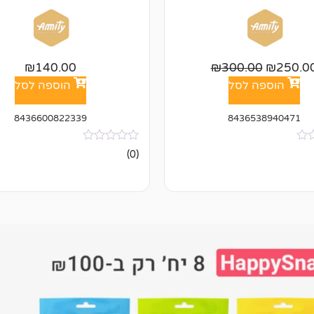
₪
140.00
₪
300.00
₪
250.0
הוספה לסל
הוספה לסל
8436600822339
8436538940471
אין
(0)
ביקורות