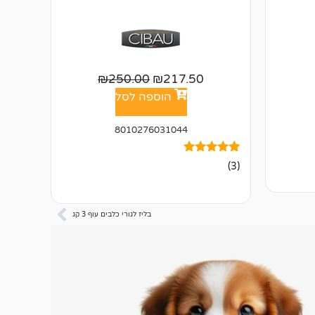
₪
250.00
₪
217.50
הוספה לסל
8010276031044
3
מדורגים
(3)
5.00
מתוך 5
מבוסס על
דירוגים של
לקוחות
בליז לגורי כלבים עוף 3 קג