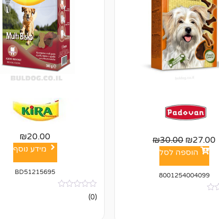
₪
20.00
₪
30.00
₪
27.00
מידע נוסף
הוספה לסל
BD51215695
8001254004099
אין
(0)
ביקורות