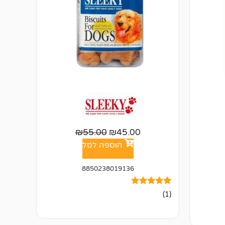
₪
55.00
₪
45.00
הוספה לסל
8850238019136
1
מדורג
(1)
5.00
מתוך 5
מבוסס על
דירוגים של