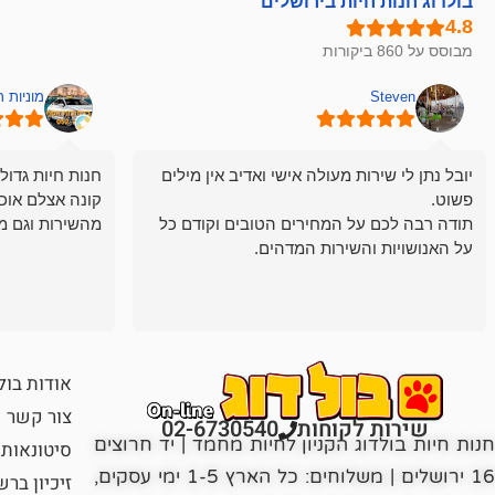
בולדוג חנות חיות בירושלים
מבוסס על 860 ביקורות
Steven
מוניות 
יובל נתן לי שירות מעולה אישי ואדיב אין מילים
חנות חיות גדול
פשוט.
קונה אצלם אוכ
תודה רבה לכם על המחירים הטובים וקודם כל
מהשירות וגם מ
על האנושויות והשירות המדהים.
אודות בול
צור קשר
שירות לקוחות
02-6730540
חנות חיות בולדוג הקניון לחיות מחמד | יד חרוצים
סיטונאות
16 ירושלים | משלוחים: כל הארץ 1-5 ימי עסקים,
זיכיון בר