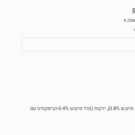
דגנים, שמנים ושומנים, סוכרים, בשר ומוצרי לוואי מהחי (חלבון עוף מיובש 0.8%), ירקות (תרד מיובש 0.4%-הביסקוויט עם