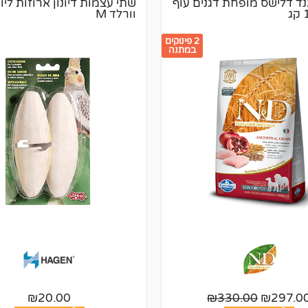
נד דלישס מופחת דגנים עוף
שתי עצמות דיונון ארוזות ליווי
וורלד M
2 פינוקים
במתנה
₪
20.00
₪
330.00
₪
297.0