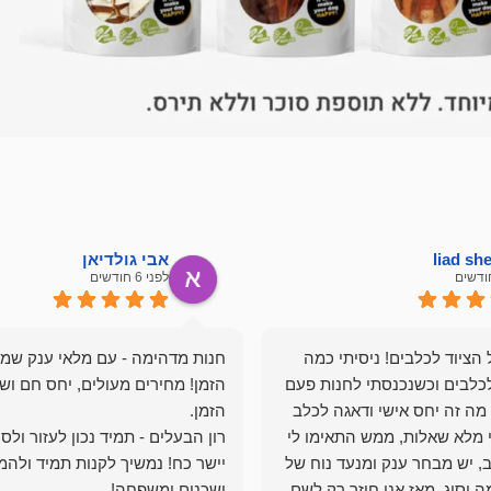
liad s
אבי גולדיאן
לפני 6 חודשים
הציוד לכלבים! ניסיתי כמה
חנות מדהימה - עם מלאי ענק שמ
כלבים וכשנכנסתי לחנות פעם
הזמן! מחירים מעולים, יחס חם ושי
מה זה יחס אישי ודאגה לכלב
י מלא שאלות, ממש התאימו לי
רון הבעלים - תמיד נכון לעזור ולס
, יש מבחר ענק ומנעד נוח של
יישר כח! נמשיך לקנות תמיד ולהמ
 וסוג. מאז אני חוזר רק לשם,
ושכנים ומשפחה!