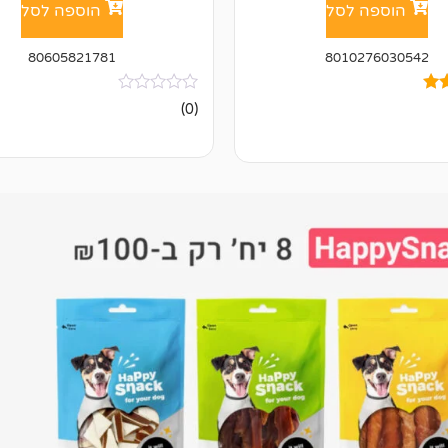
הוספה לסל
הוספה לסל
80605821781
8010276030542
אין
(0)
ביקורות
ל