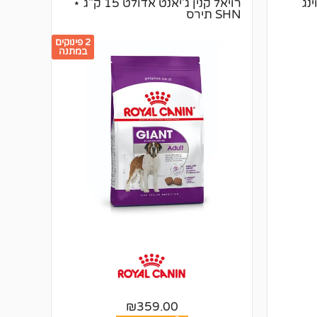
נג
רויאל קנין ג'יאנט אדולט 15 ק"ג ⋆
SHN תירס
2 פינוקים
במתנה
₪
359.00