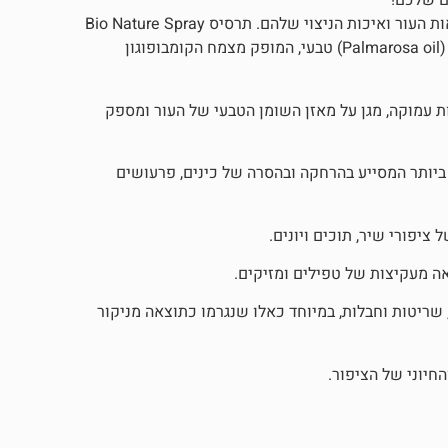
ם שלכם!
ציפורי כלוב, תוכים ויונים זקוקים לטיפוח קבוע כדי לשמור על בריאות העור ואיכות הניצוי שלהם. תרסיס Bio Nature Spray
מבית Bio PetActive הוא פיתוח מתקדם המבוסס על שמן פלמרוזה (Palmarosa oil) טבעי, המופק מצמח הקומבופוגון
ת עמוקה, מגן על מאזן השומן הטבעי של העור ומספק
ביותר המסייע בהרחקה ובהסרה של כינים, פרעושים
ציפורי שיר, תוכים ויונים.
צאה מעקיצות של טפילים ומזיקים.
שריטות וחבלות, במיוחד כאלו שנגרמו כתוצאה מניקור
חיוני של הציפור.