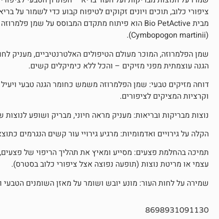
שמרו על הנוצות מבריקות ועל העור בריא – הפתרון הטבעי לציפורי
(Cymbopogon martinii).
שמן הפלמרוזה, המוכר מעולם הטיפולים האלטרנטיביים, מעניק לחו
הגנה עוצמתית מפני מזיקים – והכל ללא כימיקלים קשים.
דוחה מזיקים טבעי: שמן הפלמרוזה משמש כחומר הגנה טבעי ויעיל 
וקרציות המציקים לציפורים.
נוצות מבריקות ובריאות: מעניק מראה חיוני, מבריק ושופע לנוצות של 
הקלה על גירויים ואדמומיות: מרגיע גירויי עור קשים הנגרמים כתו
תמיכה בהחלמת פצעים: מסייע ומאיץ את תהליך הריפוי של פצעים, 
עצמי או מריטת נוצות (תופעה נפוצה אצל ציפורי כלוב בסטרס).
שמירה על לחות העור: מונע יובש ושומר על מאזן השומנים הטבעי וה
8698931091130