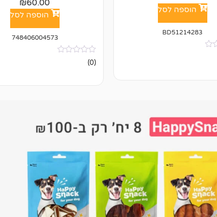
₪
60.00
הוספה לסל
הוספה לסל
BD51214283
748406004573
אין
(0)
ביקורות