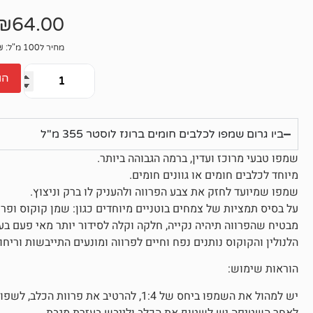
אין
ביקורות
₪
64.00
מחיר ל100 מ"ל: 18.03₪
הו
ביו גרום שמפו לכלבים חומים ברונז לוסטר 355 מ"ל
שמפו טבעי מרוכז ועדין, ברמה הגבוהה ביותר.
מיוחד לכלבים חומים או גוונים חומים.
שמפו שמיועד לחזק את צבע הפרווה ולהעניק לו ברק וניצוץ.
על בסיס תמציות של צמחים בוטניים מיוחדים כגון: שמן קוקוס ופרח
מבטיח שהפרווה תיהיה נקייה, חלקה וקלה לסידור יותר מאי פעם בע
הלנולין והקוקוס נותנים נפח וחיים לפרווה ומונעים התייבשות וריחו
הוראות שימוש:
יש למהול את השמפו ביחס של 1:4, להרטיב 
לאחר השטיפה יש לשטוף את הכלב ולייבש בעזרת מגבת.