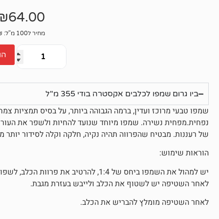
אין
ביקורות
₪
64.00
מחיר ל100 מ"ל: 18.03₪
הו
ביו גרום שמפו לכלבים אקסטרה בודי 355 מ"ל
שמפו טבעי מרוכז ועדין, ברמה הגבוהה ביותר, על בסיס תמציות צמח
נפחית.מפחית נשירה. שמפו מיוחד שנועד להחיות ולשפר את העור וה
של רעננות. מבטיח שהפרווה תהיה נקיה, חלקה וקלה לסידור יותר מא
הוראות שימוש:
יש למהול את השמפו ביחס של 1:4, להרטיב 
לאחר השטיפה יש לשטוף את הכלב ולייבש בעזרת מגבת.
לאחר השטיפה מומלץ להבריש את הכלב.