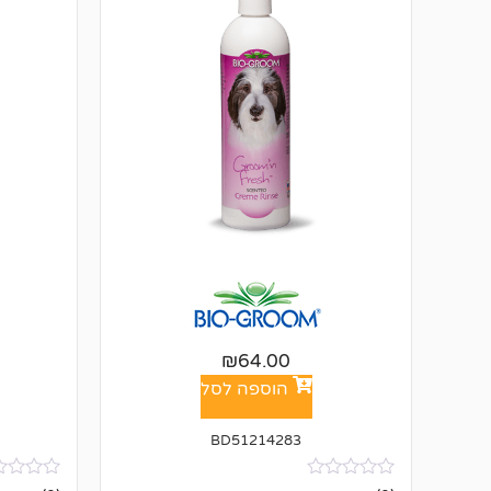
₪
64.00
הוספה לסל
BD51214283
אין
אין