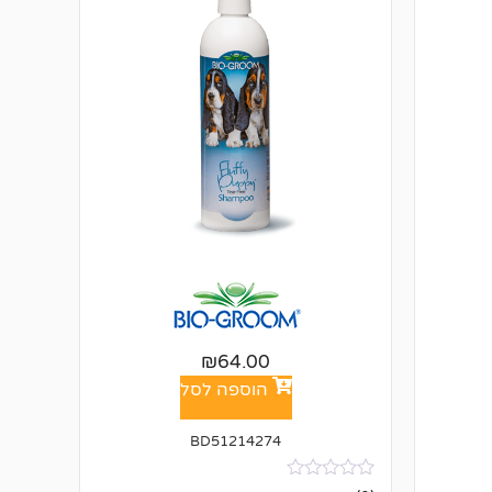
₪
64.00
הוספה לסל
BD51214274
אין