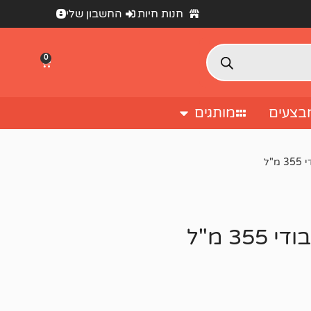
חנות חיות
החשבון שלי
0
בצעים
מותגים
"ל
3 מ"ל