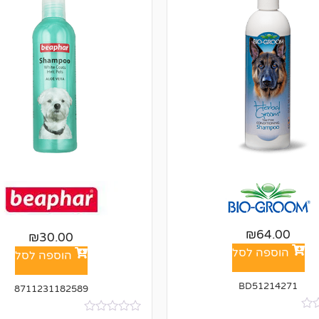
₪
64.00
₪
30.00
הוספה לסל
הוספה לסל
BD51214271
8711231182589