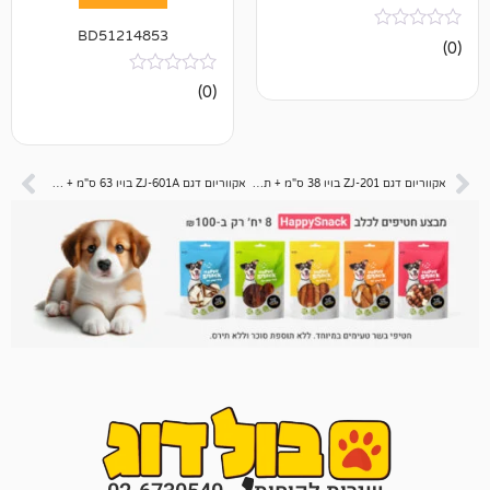
BD51214853
אין
(0)
ביקורות
אקווריום דגם ZJ-201 בויו 38 ס"מ + תאורת לד + פילטר עליון
אקווריום דגם ZJ-601A בויו 63 ס"מ + תאורת לד + פילטר עליון