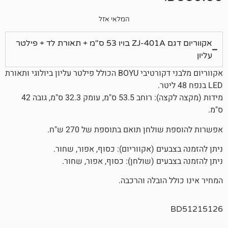
המלאי אזל
אקווריום דגם ZJ-401A בויו 53 ס"מ + תאורת לד + פילטר
אקווריום מלבני דקורטיבי BOYU הכולל פילטר עליון ביולוגי ותאורת
מידות (מקצה לקצה): רוחב 53.5 ס"מ, עומק 32.3 ס"מ, גובה 42
לחן תואם בתוספת של 270 ש"ח.
עים (אקווריום): כסוף, אפור, שחור.
עים (שולחן): כסוף, אפור, שחור.
 הובלה והרכבה.