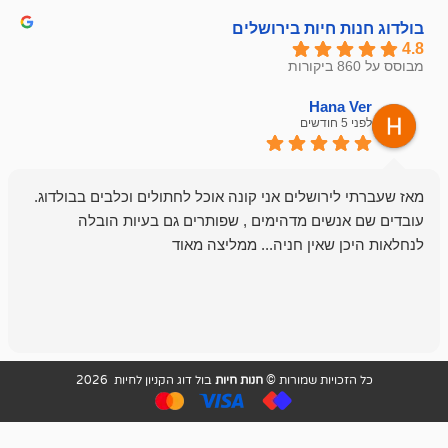
חיות בירושלים
emesh
Han
לפני 6 חודשים
רושלים אני קונה אוכל לחתולים וכלבים בבולדוג.
החנות שלי לכל
שים מדהימים , שפותרים גם בעיות הובלה
וכשנכנסתי לח
שאין חניה... ממליצה מאוד
לכלב שלי, שא
לכלב, יש מבחר
אני חוזר רק ל
ויות שמורות ©
חנות חיות
בול דוג הקניון לחיות 2026