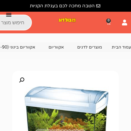
הטבה מחכה לכם בעגלת הקניות
צרים לדגים
אקווריום
אקווריום בינוני (51-90 ס"מ)
אקווריום דגם J-401A