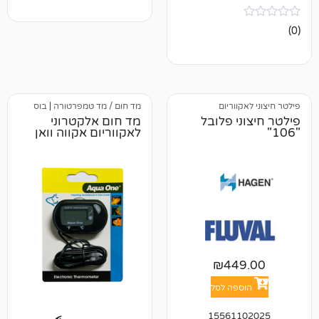
וריום
מד חום / מד טמפרטורה
|
בוס
י פלובל
מד חום אלקטרוני
לאקווריום אקווה וואן
₪
44
פה לסל
15561