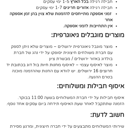
גילה
בכל הארץ
1-5 ימי עסקים
גילה
אזורים חריגים
1-7 ימי עסקים
קה מתייחסים להזמנות שלא צוין בהן זמן אספקה
יבות לזמני אספקה.
גבלים גיאוגרפית:
בל גיאוגרפית ירושלים – מוצרים שלא ניתן לספק
משולחים חיצונית יסופקו על ידי נהג של חברת
אזור ירושלים / מבשרת ציון
סוף עצמי – לאיסוף
מחנות חיות בול דוג בכתובת יד
. יש לוודא עם החנות שההזמנה מוכנה
געה.
לות ומשלוחים:
די חברת המשלוחים בשעה 11:00 בבוקר.
לאחר שעת האיסוף תידחה ביום עסקים אחד נוסף.
ת:
ים מתבצעים על ידי חברה חיצונית, ומרגע מסירת