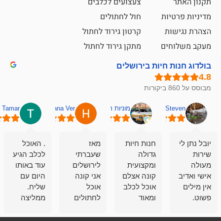
צעצועים לכלבים
ת
חול לחתולים
קרטון גירוד לחתול
ם
מתקן גירוד לחתול
חיות בירושלים
מוניות רחובות אסף
Hana Ver
Tamar
סאן בן 
חנות חיות
מאז
. האוכל
פשוט חווית
גדולה
שעברתי
לכלב הגיע
קנייה שאפו
ומקצועית
לירושלים
עוד באותו
לעוסקים
קונה אצלם
אני קונה
היום עם
במלאכה
אוכל לכלב
אוכל
שליח.
שירות-אמינות-ז
ומאוד
לחתולים
ממליצה
והכי חשוב
מרוצה
וכלבים
מאד!!
איכות
בעיקר
בבולדוג.
שירות מאד
ממליץ