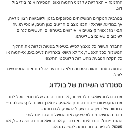
ות על זמני ההגעה ואופן המסירה אינה בידי בול
 המשלוחים מסופקים בזמן ולשביעות רצון מלאה,
ל ייתכנו מצבים חריגים כגון חגים, עומסי תנועה,
קיצוניים או אירועים ביטחוניים, העשויים לגרום
ם בשליטתנו.
 מאמץ לסייע בטיפול בפניות וללוות את תהליך
פשר, אך לא תישא באחריות לעיכובים, אי-הגעה או
 מהשירות הלוגיסטי החיצוני.
ווה הסכמה מלאה ומודעת לכל התנאים המפורטים
ירות של בולדוג
אפים למצוינות, אך מתוך הבנה שלא תמיד נוכל לתת
 במידה וזמן האספקה יתארך מעבר לרף שהצבנו –
ן טוב נשקול להעניק לכם מתנה.
 לא סיפקה את המשלוח וכבר יום לפני
ו איתנו. אנו נבדוק את הנושא ובמידה והיה כשל, אנו
ודות מתנה לקנייה הבאה.