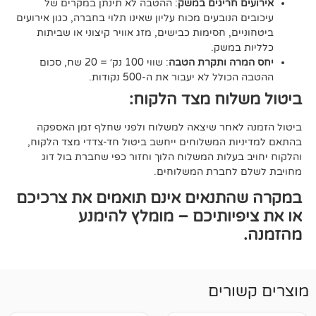
 חריגים במשק
: ההטבה לא תינתן במקרים של
הנובעים מכוח עליון שאינו תלוי בחברה, כגון אירועים
ם, חסימות כבישים, מזג אוויר קיצוני או שביתות
במשק.
ה ותקרת הטבה
: שווי 100 נק׳ = 20 שח, סכום
ל לא יעבור את ה-500 נקודות.
וח מצד הלקוח:
אחר שיצאה למשלוח ולפני שחלף זמן האספקה
ת המשלוחים ייחשב ביטול חד-צדדי מצד הלקוח,
עלות המשלוח הלוך וחזור כפי שחברת בול דוג
לחברת המשלוחים.
תנאים אינם תואמים את צרכיכם
יותיכם – מומלץ להימנע
רים