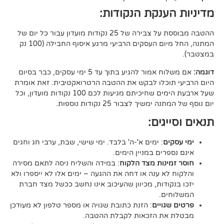
ענקת הנקודות:
ההטבה מבוססת על צבירה של 25 נקודות מועדון עבור כל יום של
המתנה, החל מיום העסקים הרביעי מרגע איסוף החבילה (100 נק
אם משלוח אמור להגיע בתוך עד 5 ימי עסקים, כבר בסיום
וכלו לבקש את ההטבה הרטרואקטיבית. זאת אומרת
שעל ארבעת הימים שחיכיתם מגיעות לכם 100 נקודות מועדון, וכל
יך לצבור 25 נקודות נוספות.
גים:
ם
: ימים א'-ה' בלבד. ימי שישי, שבת, ערבי חג וחגים
רים במניין הימים.
נות מצד הלקוח
: במידה והשליח ניסה לתאם מסירה
א ענה או דחה את ההגעה – ימים אלו לא ייספרו ולא
ודות, מכיוון שהעיכוב אינו נחשב ככשל מצד חברת
ם.
ויים
: הזנת כתובת שגויה או מספר טלפון לא מעודכן
ת הזכאות לקבלת ההטבה.