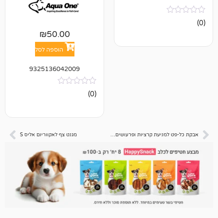
₪
50.00
הוספה לסל
9325136042009
אין
(0)
ביקורות
אבקת כל-פט למניעת קרציות ופרעושים בכלבים 400 גר'
מגנט צף לאקווריום אליס S