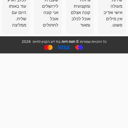
ומקצועית
לירושלים
עוד באותו
לעוסקים
קונה אצלם
אני קונה
היום עם
במלאכה
אוכל לכלב
אוכל
שליח.
שירות-אמינות-ז
ומאוד
לחתולים
ממליצה
והכי חשוב
מרוצה
וכלבים
מאד!!
איכות
בעיקר
בבולדוג.
שירות מאד
ממליץ
ויות שמורות ©
חנות חיות
בול דוג הקניון לחיות 2026
מהשירות
עובדים שם
מקצועי
בחום
וגם
אנשים
ואדיב ,
מהמחירים
מדהימים ,
מאד
הזולים
שפותרים
נחמדים ,
גם בעיות
מזמינה
הובלה
אצלם
לנחלאות
בקביעות
היכן שאין
חניה...
ממליצה
מאוד