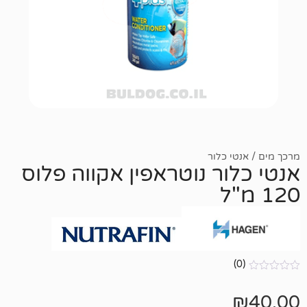
 כלור
ר נוטראפין אקווה פלוס