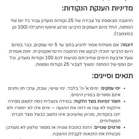
ענקת הנקודות:
ההטבה מבוססת על צבירה של 25 נקודות מועדון עבור כל יום של
המתנה, החל מיום העסקים הרביעי מרגע איסוף החבילה (100 נק
אם משלוח אמור להגיע בתוך עד 5 ימי עסקים, כבר בסיום
וכלו לבקש את ההטבה הרטרואקטיבית. זאת אומרת
שעל ארבעת הימים שחיכיתם מגיעות לכם 100 נקודות מועדון, וכל
יך לצבור 25 נקודות נוספות.
גים:
ם
: ימים א'-ה' בלבד. ימי שישי, שבת, ערבי חג וחגים
רים במניין הימים.
נות מצד הלקוח
: במידה והשליח ניסה לתאם מסירה
א ענה או דחה את ההגעה – ימים אלו לא ייספרו ולא
ודות, מכיוון שהעיכוב אינו נחשב ככשל מצד חברת
ם.
ויים
: הזנת כתובת שגויה או מספר טלפון לא מעודכן
ת הזכאות לקבלת ההטבה.