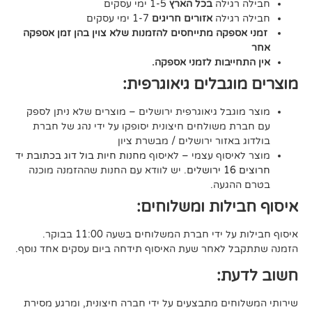
גילה
בכל הארץ
1-5 ימי עסקים
גילה
אזורים חריגים
1-7 ימי עסקים
קה מתייחסים להזמנות שלא צוין בהן זמן אספקה
יבות לזמני אספקה.
גבלים גיאוגרפית:
בל גיאוגרפית ירושלים – מוצרים שלא ניתן לספק
משולחים חיצונית יסופקו על ידי נהג של חברת
אזור ירושלים / מבשרת ציון
סוף עצמי – לאיסוף
מחנות חיות בול דוג בכתובת יד
. יש לוודא עם החנות שההזמנה מוכנה
געה.
לות ומשלוחים:
די חברת המשלוחים בשעה 11:00 בבוקר.
לאחר שעת האיסוף תידחה ביום עסקים אחד נוסף.
ת:
ים מתבצעים על ידי חברה חיצונית, ומרגע מסירת