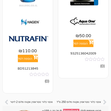
₪
5
פה לסל
₪
110.00
932513
הוספה לסל
BD51213845
אין
(0)
ביקורות
אקווה פלוס 250 מ"ל
אנטי כלור נוטראפין אקווה פלוס 2 ליטר