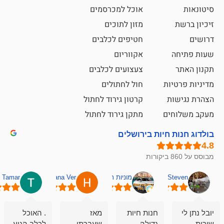
אוכל למכרסמים
מזון לתוכים
חטיפים לכלבים
אקווריום
צעצועים לכלבים
ת
חול לחתולים
קרטון גירוד לחתול
ם
מתקן גירוד לחתול
חיות בירושלים
מוניות רחובות אסף
Hana Ver
Tamar
סאן בן 
חנות חיות
מאז
. האוכל
פשוט חווית
גדולה
שעברתי
לכלב הגיע
קנייה שאפו