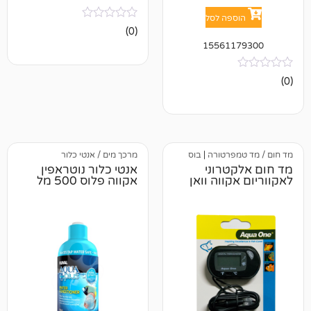
פה לסל
אין
(0)
ביקורות
15561
פרטורה
|
בוס
מרכך מים / אנטי כלור
טרוני
אנטי כלור נוטראפין
ווה וואן
אקווה פלוס 500 מל