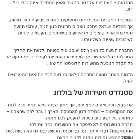
ות על זמני ההגעה ואופן המסירה אינה בידי בול
 המשלוחים מסופקים בזמן ולשביעות רצון מלאה,
ל ייתכנו מצבים חריגים כגון חגים, עומסי תנועה,
קיצוניים או אירועים ביטחוניים, העשויים לגרום
ם בשליטתנו.
 מאמץ לסייע בטיפול בפניות וללוות את תהליך
פשר, אך לא תישא באחריות לעיכובים, אי-הגעה או
 מהשירות הלוגיסטי החיצוני.
ווה הסכמה מלאה ומודעת לכל התנאים המפורטים
ירות של בולדוג
אפים למצוינות, אך מתוך הבנה שלא תמיד נוכל לתת
 במידה וזמן האספקה יתארך מעבר לרף שהצבנו –
ן טוב נשקול להעניק לכם מתנה.
 לא סיפקה את המשלוח וכבר יום לפני
ו איתנו. אנו נבדוק את הנושא ובמידה והיה כשל, אנו
ודות מתנה לקנייה הבאה.