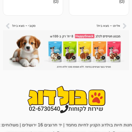
(0)
ביקורות
ת!
סקובי – מצא בית!
רות לקוחות
02-6730540
חנות חיות בולדוג הקניון לחיות מחמד | יד חרוצים 16 ירושלים | משלוחים: