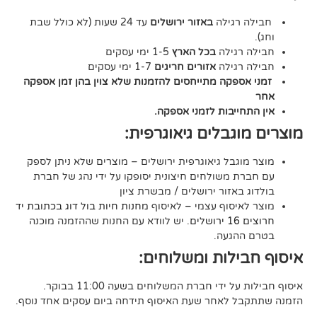
גילה
באזור ירושלים
עד 24 שעות (לא כולל שבת
גילה
בכל הארץ
1-5 ימי עסקים
גילה
אזורים חריגים
1-7 ימי עסקים
קה מתייחסים להזמנות שלא צוין בהן זמן אספקה
יבות לזמני אספקה.
גבלים גיאוגרפית:
בל גיאוגרפית ירושלים – מוצרים שלא ניתן לספק
משולחים חיצונית יסופקו על ידי נהג של חברת
אזור ירושלים / מבשרת ציון
סוף עצמי – לאיסוף
מחנות חיות בול דוג בכתובת יד
. יש לוודא עם החנות שההזמנה מוכנה
געה.
לות ומשלוחים:
די חברת המשלוחים בשעה 11:00 בבוקר.
לאחר שעת האיסוף תידחה ביום עסקים אחד נוסף.