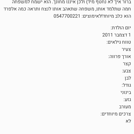
טף מיד) ולכן איננו מחונך. הוא ישמח למשפחה
ו, משפחה שתאהב אותו לנצח ותראה כמה אלפרד
ם: 0547700221