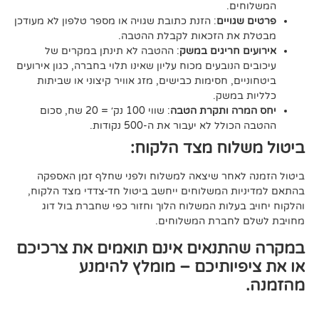
ם.
ויים
: הזנת כתובת שגויה או מספר טלפון לא מעודכן
ת הזכאות לקבלת ההטבה.
 חריגים במשק
: ההטבה לא תינתן במקרים של
הנובעים מכוח עליון שאינו תלוי בחברה, כגון אירועים
ם, חסימות כבישים, מזג אוויר קיצוני או שביתות
במשק.
ה ותקרת הטבה
: שווי 100 נק׳ = 20 שח, סכום
ל לא יעבור את ה-500 נקודות.
וח מצד הלקוח:
אחר שיצאה למשלוח ולפני שחלף זמן האספקה
ת המשלוחים ייחשב ביטול חד-צדדי מצד הלקוח,
עלות המשלוח הלוך וחזור כפי שחברת בול דוג
לחברת המשלוחים.
תנאים אינם תואמים את צרכיכם
יותיכם – מומלץ להימנע