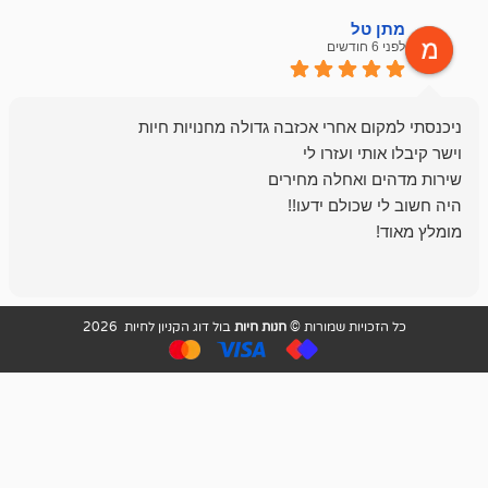
ל
mazor
לפני 6 חודשים
אחלה חנות ,א
בכל עניין מתי
והשירות פצצה.
ויות שמורות ©
חנות חיות
בול דוג הקניון לחיות 2026