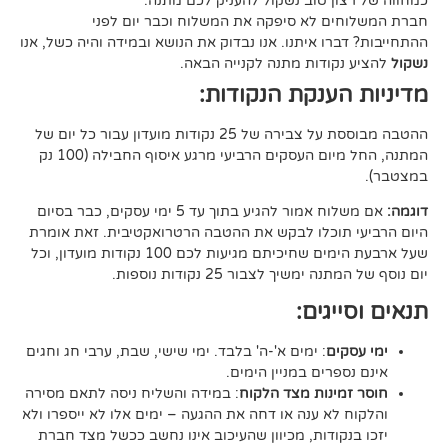
ן טוב נשקול להעניק לכם מתנה.
 לא סיפקה את המשלוח וכבר יום לפני
ו איתנו. אנו נבדוק את הנושא ובמידה והיה כשל, אנו
ודות מתנה לקנייה הבאה.
ענקת הנקודות:
ההטבה מבוססת על צבירה של 25 נקודות מועדון עבור כל יום של
המתנה, החל מיום העסקים הרביעי מרגע איסוף החבילה (100 נק
אם משלוח אמור להגיע בתוך עד 5 ימי עסקים, כבר בסיום
וכלו לבקש את ההטבה הרטרואקטיבית. זאת אומרת
שעל ארבעת הימים שחיכיתם מגיעות לכם 100 נקודות מועדון, וכל
יך לצבור 25 נקודות נוספות.
גים:
ם
: ימים א'-ה' בלבד. ימי שישי, שבת, ערבי חג וחגים
רים במניין הימים.
נות מצד הלקוח
: במידה והשליח ניסה לתאם מסירה
א ענה או דחה את ההגעה – ימים אלו לא ייספרו ולא
ודות, מכיוון שהעיכוב אינו נחשב ככשל מצד חברת