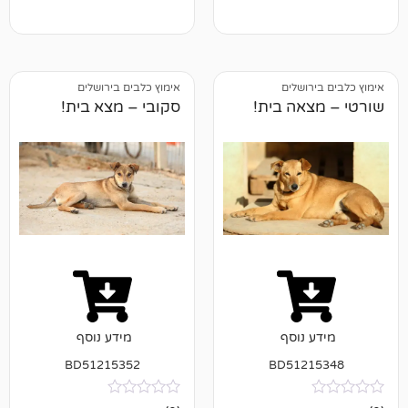
ושלים
אימוץ כלבים בירושלים
אה בית!
סקובי – מצא בית!
נוסף
מידע נוסף
BD51215352
BD512
אין