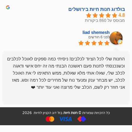
חיות בירושלים
liad sh
אבי ג
לפני 6 חודשים
 הציוד לכלבים! ניסיתי כמה ספקים לאוכל לכלבים
חנות מדהימה 
נות פעם ראשונה הבנתי מה זה יחס אישי ודאגה
לו אותי מלא שאלות, ממש התאימו לי את האוכל
רון הבעלים - ת
 ענק ומנעד נוח של מחירים לכל רמה וסוג. מאז
לקנות תמיד ו
שם, הכלב שלי מרוצה ואני עוד יותר ❤️
ויות שמורות ©
חנות חיות
בול דוג הקניון לחיות 2026