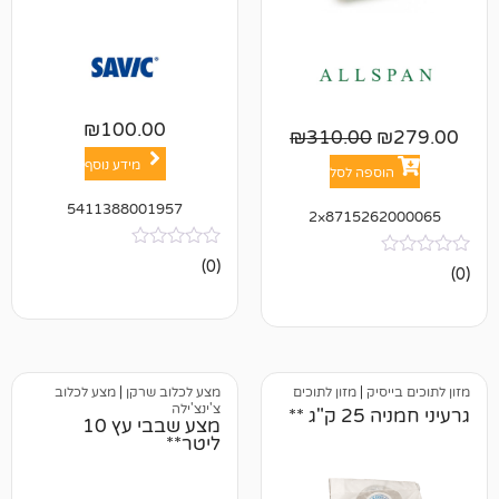
₪
100.00
₪
310.00
מידע נוסף
פה לסל
5411388001957
871526
אין
(0)
ביקורות
ק
|
מזון לתוכים
מצע לכלוב שרקן
|
מצע לכלוב
צ'ינצ'ילה
**
מצע שבבי עץ 10
ליטר**