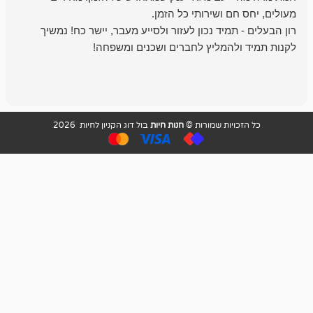
מיד נכון לעזור ולסייע מעבר, יישר כח! נמשיך
להמליץ לחברים ושכנים ומשפחה!
מומלץ מאוד!
ויות שמורות ©
חנות חיות
בול דוג הקניון לחיות 2026