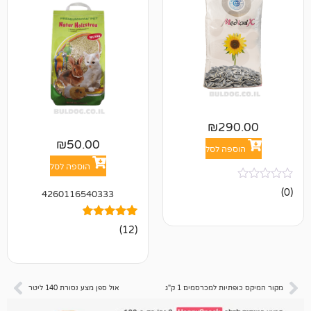
₪
29
₪
50.00
פה לסל
הוספה לסל
4260116540333
12
מדורגים
(12)
4.67
מתוך 5
מבוסס על
דירוגים של
לקוחות
ות למכרסמים 1 ק"ג
אול ספן מצע נסורת 140 ליטר