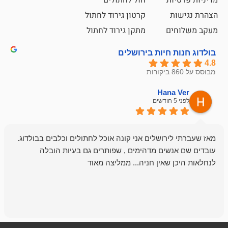
קרטון גירוד לחתול
ם
מתקן גירוד לחתול
חיות בירושלים
emesh
Han
לפני 6 חודשים
רושלים אני קונה אוכל לחתולים וכלבים בבולדוג.
החנות שלי לכל
שים מדהימים , שפותרים גם בעיות הובלה
וכשנכנסתי לח
שאין חניה... ממליצה מאוד
לכלב שלי, שא
לכלב, יש מבחר
אני חוזר רק ל