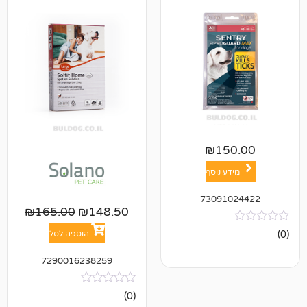
₪
15
ע נוסף
73091
₪
165.00
₪
148.50
הוספה לסל
7290016238259
אין
(0)
ביקורות