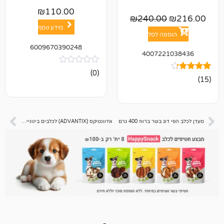
₪
110.00
₪
240.00
מידע נוסף
פה לסל
6009670390248
400722
אין
(0)
ביקורות
שר ברווז 400 גרם
אדוונטיקס (ADVANTIX) לכלבים בינוניים – 10 עד 25 ק"ג – 4 יח במארז