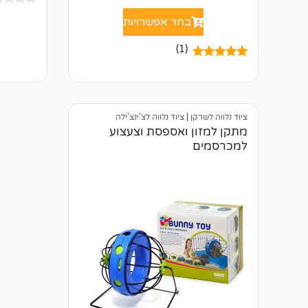
א
בחר אפשרויות
י
ן
ב
(1)
י
ק
1
מדורג
5.00
ו
מתוך 5
ר
מבוסס על
ו
דירוגים של
ת
לקוחות
ציוד נלווה לשרקן
|
ציוד נלווה לצ'ינצ'ילה
מתקן למזון ואספסת וצעצוע
למכרסמים