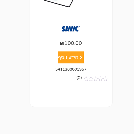
₪
100.00
מידע נוסף
5411388001957
(0)
א
י
ן
ב
י
ק
ו
ר
ו
ת