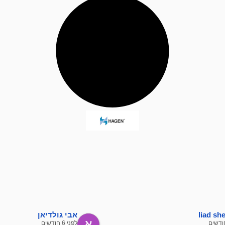
liad s
אבי גולדיאן
לפני 6 חודשים