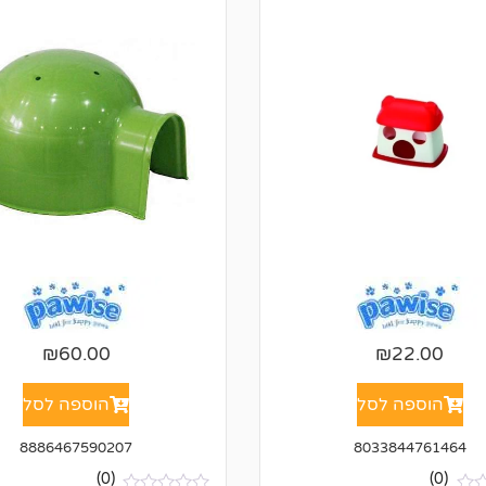
₪
60.00
₪
22.00
הוספה לסל
הוספה לסל
8886467590207
8033844761464
(0)
(0)