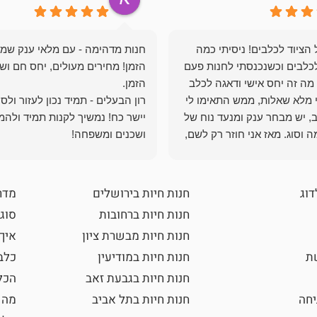
הציוד לכלבים! ניסיתי כמה
חנות מדהימה - עם מלאי ענק שמ
כלבים וכשנכנסתי לחנות פעם
הזמן! מחירים מעולים, יחס חם ושי
מה זה יחס אישי ודאגה לכלב
י מלא שאלות, ממש התאימו לי
רון הבעלים - תמיד נכון לעזור ולס
, יש מבחר ענק ומנעד נוח של
יישר כח! נמשיך לקנות תמיד ולהמ
 וסוג. מאז אני חוזר רק לשם,
ושכנים ומשפחה!
 ואני עוד יותר ❤️
דוג
חנות חיות בירושלים
מדר
חנות חיות ברחובות
סוגי
חנות חיות מבשרת ציון
איך
שת
חנות חיות במודיעין
כלב
חנות חיות בגבעת זאב
הכל
חה
חנות חיות בתל אביב
מה 