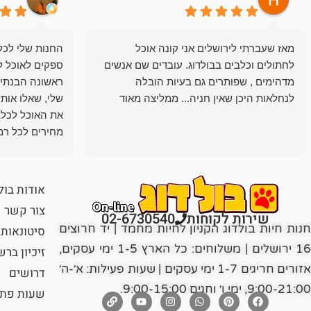
מאז שעברתי לירושלים אני קונה אוכל
החנות שלי לכל 
לחתולים וכלבים בבולדוג. עובדים שם אנשים
ספקים לאוכל ל
מדהימים , שפותרים גם בעיות הובלה
ראשונה הבנתי 
לנחלאות היכן שאין חניה... ממליצה מאוד
שלי, שאלו אות
את האוכל לכלב
מחירים לכל רמה
הכלב שלי מרוצה
אודות בול
צור קשר
שירות לקוחות
02-6730540
חנות חיות בולדוג הקניון לחיות מחמד | יד חרוצים
סיטונאות
16 ירושלים | משלוחים: כל הארץ 1-5 ימי עסקים,
זיכיון בר
אזורים חריגים 1-7 ימי עסקים | שעות פעילות: א׳-ה׳
דרושים
9:00-21:00, ימי ו׳ וחגים 9:00-15:00.
שעות פתי