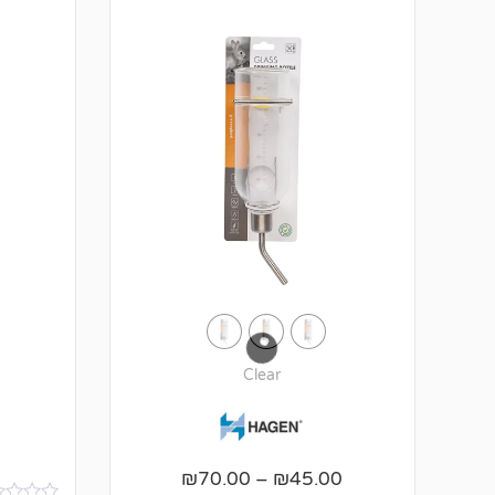
Clear
₪
70.00
–
₪
45.00