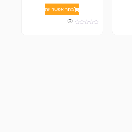
בחר אפשרויות
(0)
א
י
ן
ב
י
ק
ו
ר
ו
ת