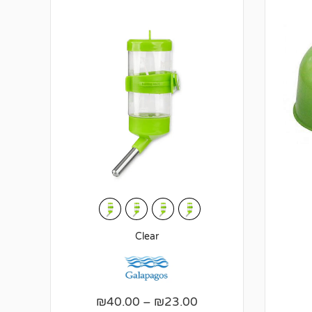
Clear
₪
40.00
–
₪
23.00