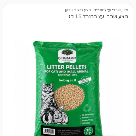
תולים
|
מצע לכלוב שרקן
רנרד 15 קג