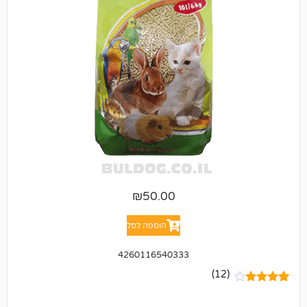
₪
50.00
הוספה לסל
4260116540333
(12)