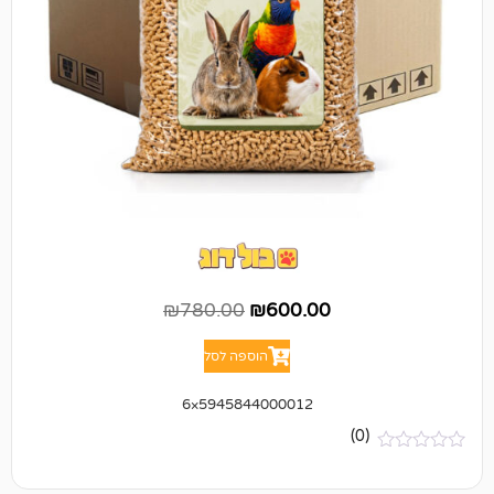
₪
780.00
₪
600.00
הוספה לסל
5945844000012×6
(0)