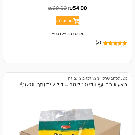
₪
60.00
₪
54.00
הוספה לסל
8001254000244
(2)
|
מצע לכלוב צ'ינצ'ילה
2 יח (סך 20L) 📦