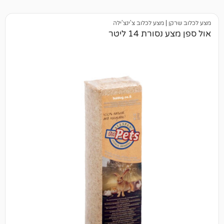
|
מצע לכלוב צ'ינצ'ילה
רת 14 ליטר