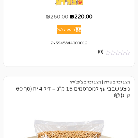
₪
260.00
₪
220.00
הוספה לסל
5945844000012×2
(0)
|
מצע לכלוב צ'ינצ'ילה
מצע שבבי עץ למכרסמים 15 ק"ג – דיל 4 יח (סך 60