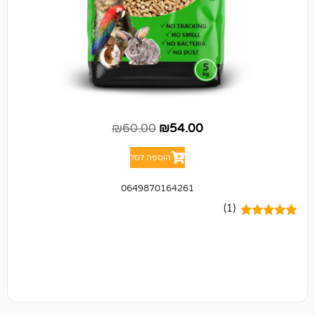
₪
60.00
₪
54.00
הוספה לסל
0649870164261
(1)