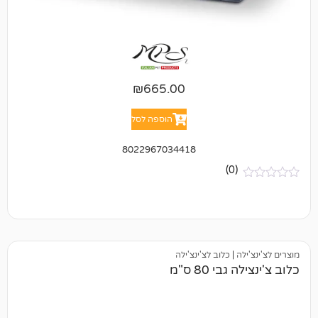
₪
665.00
הוספה לסל
8022967034418
(0)
|
כלוב לצ'ינצ'ילה
י 80 ס"מ