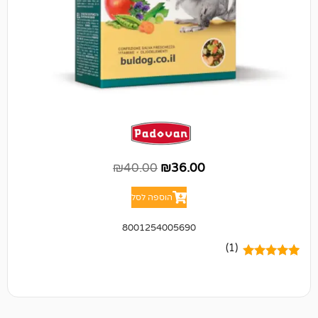
₪
40.00
₪
36.00
הוספה לסל
8001254005690
(1)