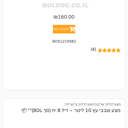
₪
160.00
הוספה לסל
BD51215582
(4)
|
מצע לכלוב צ'ינצ'ילה
8)** 📦