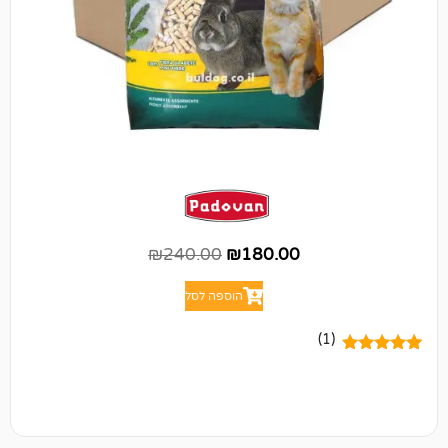
₪
240.00
₪
180.00
הוספה לסל
(1)