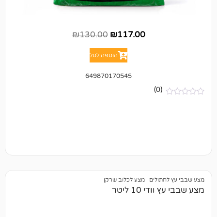
₪
130.00
₪
117.00
הוספה לסל
649870170545
(0)
תולים
|
מצע לכלוב שרקן
 10 ליטר