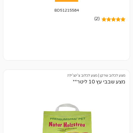
BD51215584
(2)
|
מצע לכלוב צ'ינצ'ילה
ר**