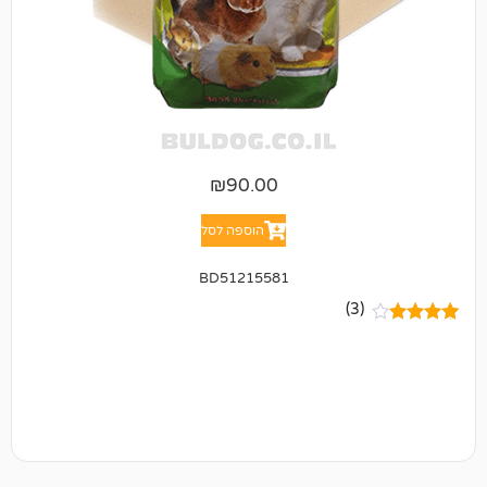
₪
90.00
הוספה לסל
BD51215581
(3)