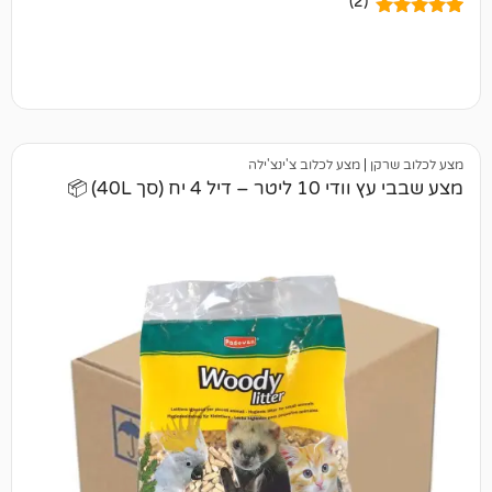
(2)
|
מצע לכלוב צ'ינצ'ילה
4 יח (סך 40L) 📦