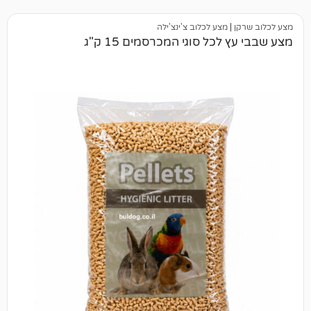
|
מצע לכלוב צ'ינצ'ילה
כל סוגי המכרסמים 15 ק"ג