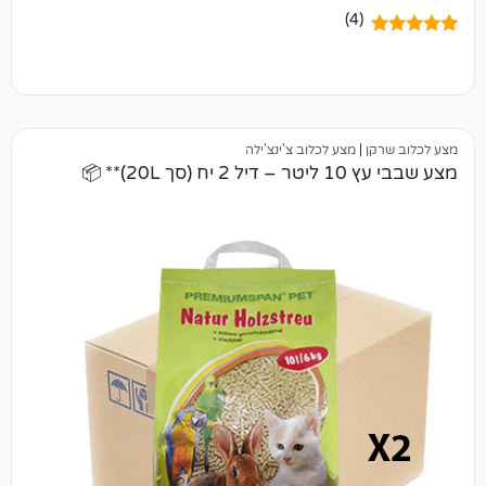
(4)
|
מצע לכלוב צ'ינצ'ילה
2)** 📦