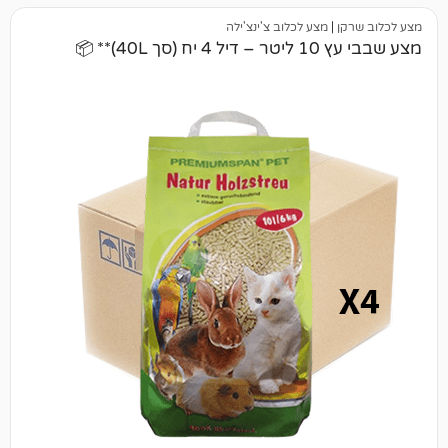
|
מצע לכלוב צ'ינצ'ילה
4)** 📦