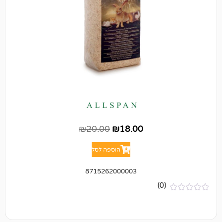
₪
20.00
₪
18.00
הוספה לסל
8715262000003
(0)