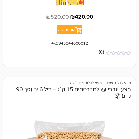
₪
520.00
₪
420.00
הוספה לסל
5945844000012×4
(0)
|
מצע לכלוב צ'ינצ'ילה
מצע שבבי עץ למכרסמים 15 ק"ג – דיל 6 יח (סך 90