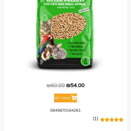
₪
60.00
₪
54.00
הוספה לסל
0649870164261
(1)