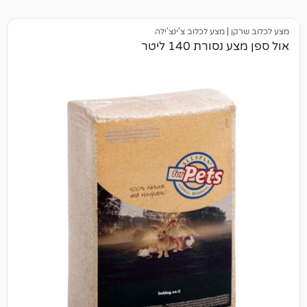
|
מצע לכלוב צ'ינצ'ילה
ת 140 ליטר