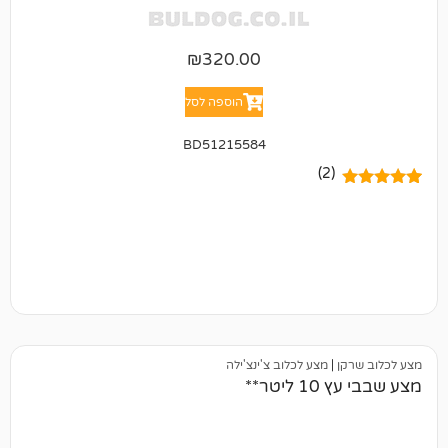
₪
320.00
הוספה לסל
BD51215584
(2)
|
מצע לכלוב צ'ינצ'ילה
ר**