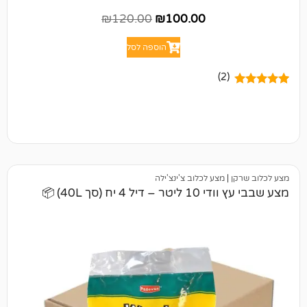
₪
120.00
₪
100.00
הוספה לסל
(2)
|
מצע לכלוב צ'ינצ'ילה
4 יח (סך 40L) 📦