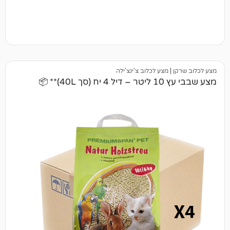
|
מצע לכלוב צ'ינצ'ילה
4)** 📦