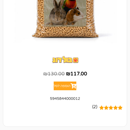
₪
130.00
₪
117.00
הוספה לסל
5945844000012
(2)