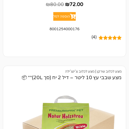
₪
80.00
₪
72.00
הוספה לסל
8001254000176
(4)
|
מצע לכלוב צ'ינצ'ילה
2)** 📦