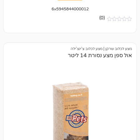
5945844000012×6
(0)
|
מצע לכלוב צ'ינצ'ילה
רת 14 ליטר