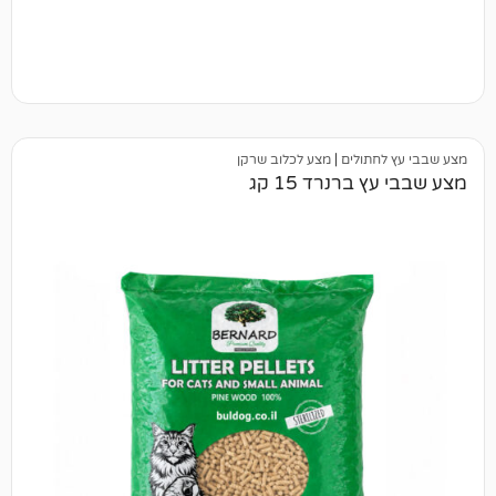
תולים
|
מצע לכלוב שרקן
רנרד 15 קג