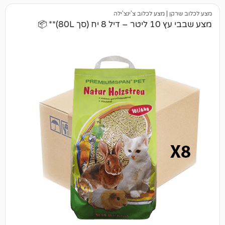
|
מצע לכלוב צ'ינצ'ילה
8)** 📦