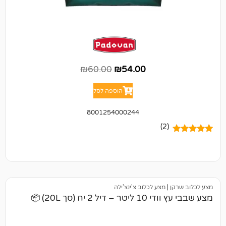
₪
60.00
₪
54.00
הוספה לסל
8001254000244
(2)
|
מצע לכלוב צ'ינצ'ילה
2 יח (סך 20L) 📦