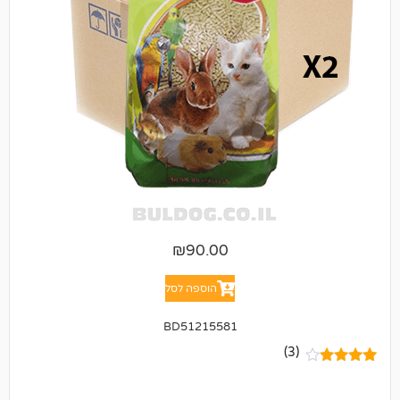
₪
90.00
הוספה לסל
BD51215581
(3)