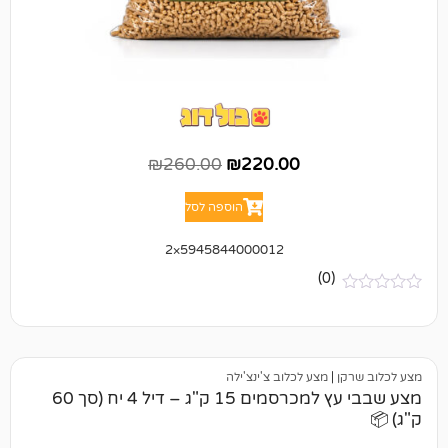
₪
260.00
₪
220.00
הוספה לסל
5945844000012×2
(0)
|
מצע לכלוב צ'ינצ'ילה
מצע שבבי עץ למכרסמים 15 ק"ג – דיל 4 יח (סך 60