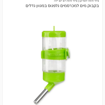
ציוד נלווה לצ'ינצ'ילה
מכרסמים גלפגוס במגוון גדלים