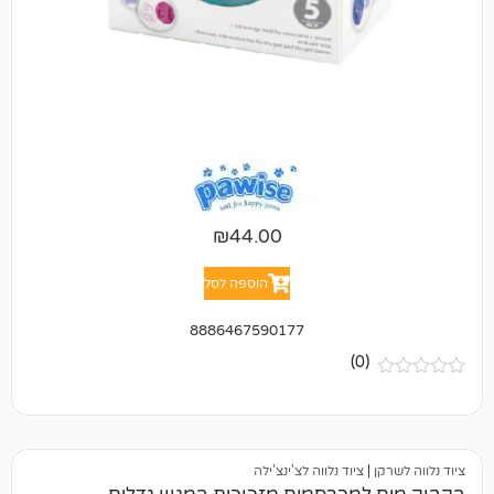
₪
44.00
הוספה לסל
8886467590177
(0)
ציוד נלווה לצ'ינצ'ילה