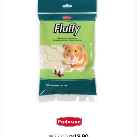
₪
22.00
₪
19.80