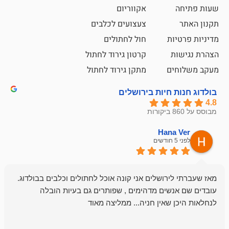
אקווריום
צעצועים לכלבים
ת
חול לחתולים
קרטון גירוד לחתול
ם
מתקן גירוד לחתול
חיות בירושלים
emesh
Han
לפני 6 חודשים
רושלים אני קונה אוכל לחתולים וכלבים בבולדוג.
החנות שלי לכל
שים מדהימים , שפותרים גם בעיות הובלה
וכשנכנסתי לח
שאין חניה... ממליצה מאוד
לכלב שלי, שא
לכלב, יש מבחר
אני חוזר רק ל