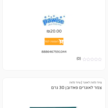
₪
20.00
הוספה לסל
8886467591044
(0)
ציוד נלווה
דובן 30 גרם