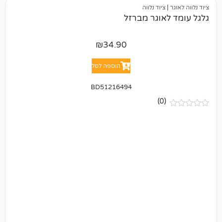
ציוד נלווה
אוגר מברזל
₪
34.90
הוספה לסל
BD51216494
(0)