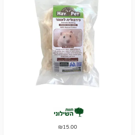
₪
15.00