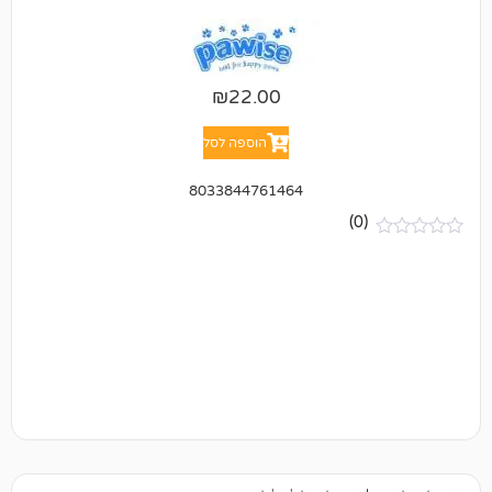
₪
22.00
הוספה לסל
8033844761464
(0)