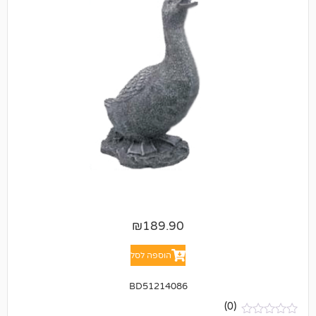
₪
189.90
הוספה לסל
BD51214086
(0)