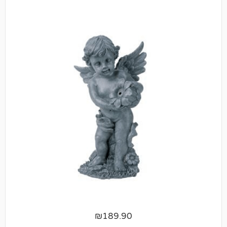
₪
189.90