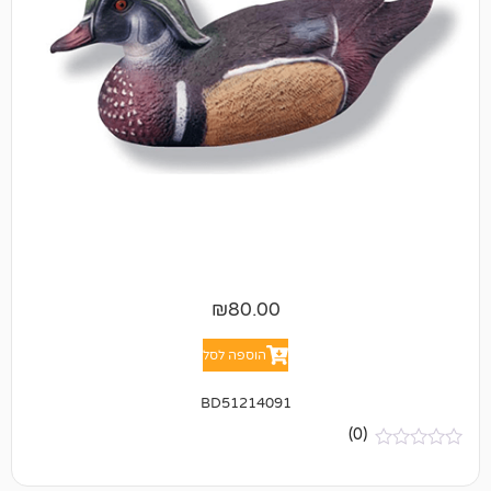
₪
80.00
הוספה לסל
BD51214091
(0)