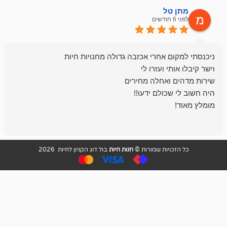
ל
mazor
לפני 6 חודשים
אחלה חנות ,א
בכל עניין מתי
והשירות פצצה.
ויות שמורות ©
חנות חיות
בול דוג הקניון לחיות 2026