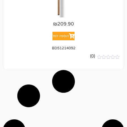
₪
209.90
הוספה לסל
BD51214092
(0)