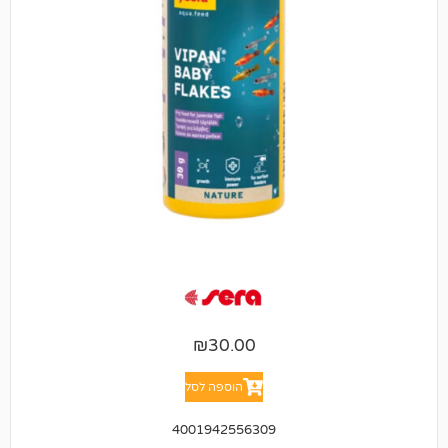
₪
30.00
הוספה לסל
4001942556309