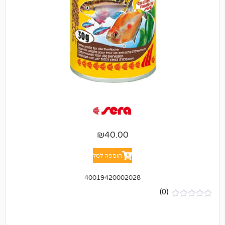
₪
40.00
הוספה לסל
40019420002028
(0)