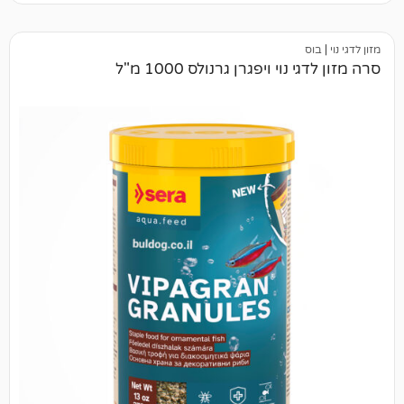
י ויפגרן גרנולס 1000 מ"ל