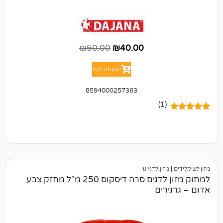
₪
50.00
₪
40.00
הוספה לסל
8594000257363
(1)
זון לדגי נוי
למחוק מזון לדגים סרה דיסקוס 250 מ"ל מחזק צבע
רים