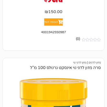
₪
150.00
הוספה לסל
4001942550987
(0)
דגי נוי
וי אינסקט גרנולס 100 מ"ל