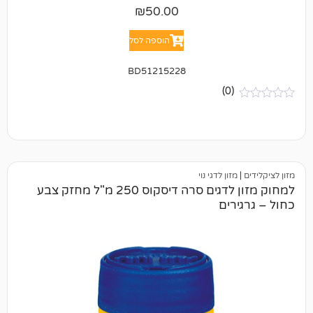
₪
50.00
הוספה לסל
BD51215228
(0)
זון לדגי נוי
למחוק מזון לדגים סרה דיסקוס 250 מ"ל מחזק צבע
רים