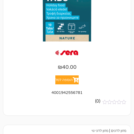
₪
40.00
הוספה לסל
4001942556781
(0)
דגי נוי