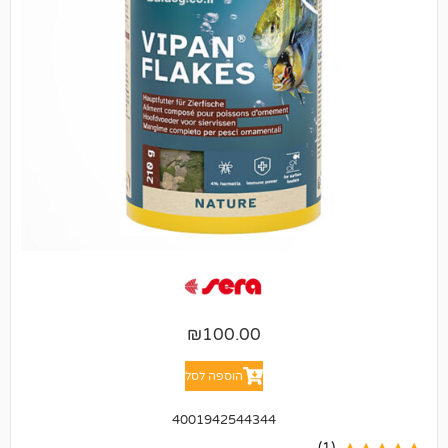
₪
100.00
הוספה לסל
4001942544344