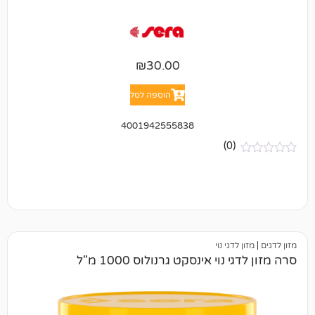
₪
30.00
הוספה לסל
4001942555838
(0)
דגי נוי
וי אינסקט גרנולוס 1000 מ"ל