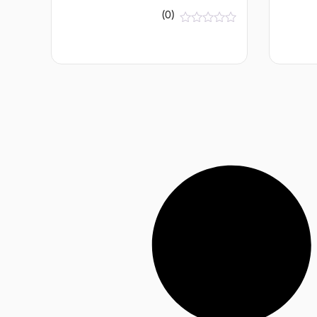
(0)
א
י
ן
ב
י
ק
ו
ר
ו
ת