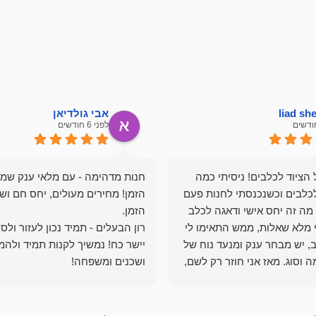
liad s
אבי גולדיאן
לפני 6 חודשים
הציוד לכלבים! ניסיתי כמה
חנות מדהימה - עם מלאי ענק שמ
כלבים וכשנכנסתי לחנות פעם
הזמן! מחירים מעולים, יחס חם ושי
מה זה יחס אישי ודאגה לכלב
י מלא שאלות, ממש התאימו לי
רון הבעלים - תמיד נכון לעזור ולס
, יש מבחר ענק ומנעד נוח של
יישר כח! נמשיך לקנות תמיד ולהמ
 וסוג. מאז אני חוזר רק לשם,
ושכנים ומשפחה!
 ואני עוד יותר ❤️