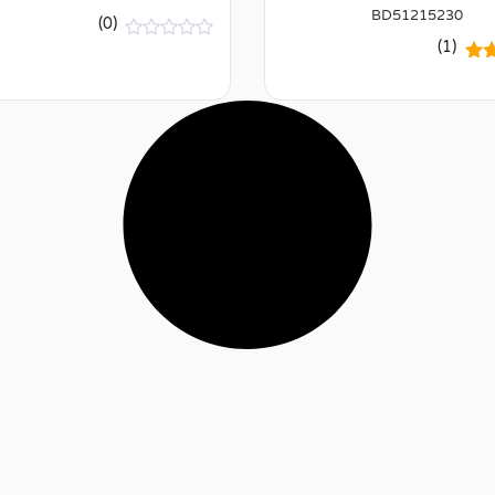
BD51215230
(0)
(1)
א
י
5.
ן
ב
ל
י
של
ק
ו
ר
ו
ת