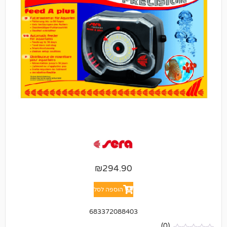
₪
294.90
הוספה לסל
683372088403
(0)