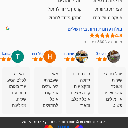
ת
חול לחתולים
קרטון גירוד לחתול
ם
מתקן גירוד לחתול
חיות בירושלים
מוניות רחובות אסף
Hana Ver
Tamar
סאן בן 
חנות חיות
מאז
. האוכל
פשוט חווית
גדולה
שעברתי
לכלב הגיע
קנייה שאפו
ומקצועית
לירושלים
עוד באותו
לעוסקים
קונה אצלם
אני קונה
היום עם
במלאכה
אוכל לכלב
אוכל
שליח.
שירות-אמינות-ז
ומאוד
לחתולים
ממליצה
והכי חשוב
מרוצה
וכלבים
מאד!!
איכות
בעיקר
בבולדוג.
שירות מאד
ממליץ
ויות שמורות ©
חנות חיות
בול דוג הקניון לחיות 2026
מהשירות
עובדים שם
מקצועי
בחום