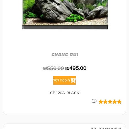
₪
550.00
₪
495.00
הוספה לסל
CR420A-BLACK
(1)