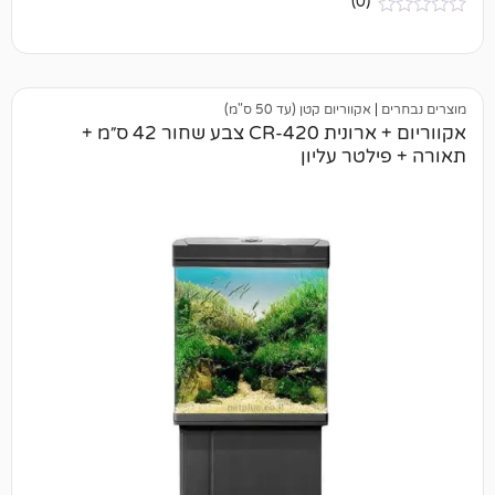
(0)
אקווריום קטן (עד 50 ס"מ)
אקווריום + ארונית CR-420 צבע שחור 42 ס״מ +
טר עליון