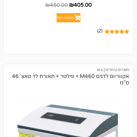
₪
450.00
₪
405.00
הוספה לסל
(2)
בוס
אקווריום לדגים M460 + פילטר + תאורת לד טאצ' 46