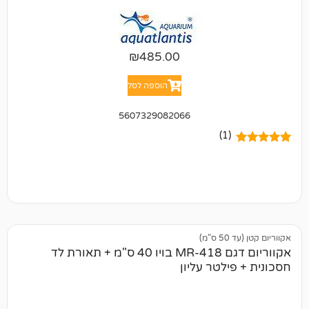
₪
485.00
הוספה לסל
5607329082066
(1)
)
אקווריום דגם MR-418 בויו 40 ס"מ + תאורת לד
ילטר עליון