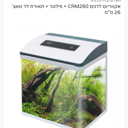
בוס
אקווריום לדגים CRM260 + פילטר + תאורת לד טאצ'