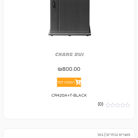
₪
800.00
הוספה לסל
CR420A+T-BLACK
(0)
בוס