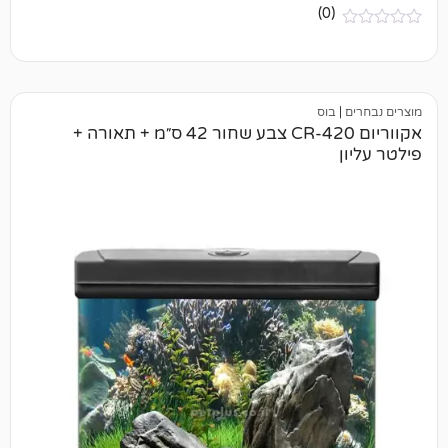
(0)
בוס
אקווריום CR-420 צבע שחור 42 ס״מ + תאורה +