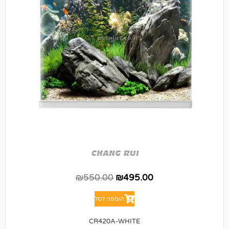
₪
550.00
₪
495.00
הוספה לסל
CR420A-WHITE