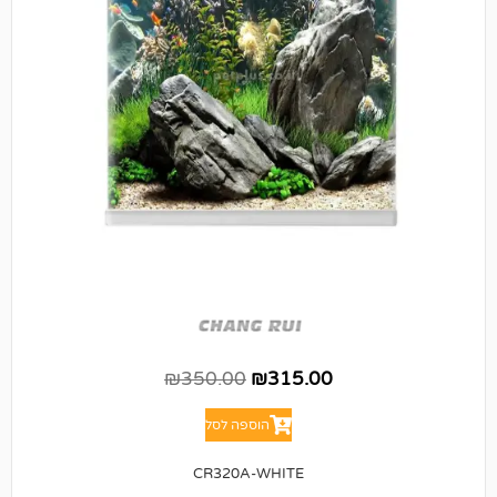
₪
350.00
₪
315.00
הוספה לסל
CR320A-WHITE