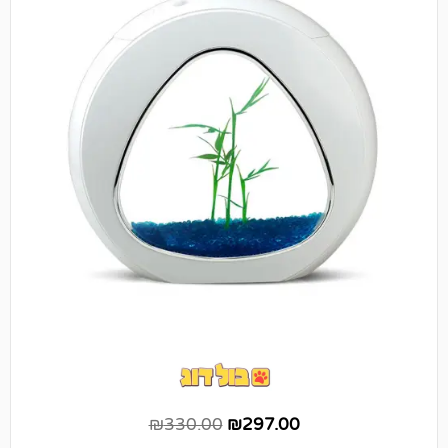
₪
330.00
₪
297.00