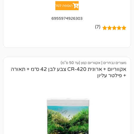
הוספה לסל
6955974926303
(7)
אקווריום קטן (עד 50 ס"מ)
אקווריום + ארונית CR-420 צבע לבן 42 ס״מ + תאורה
ן