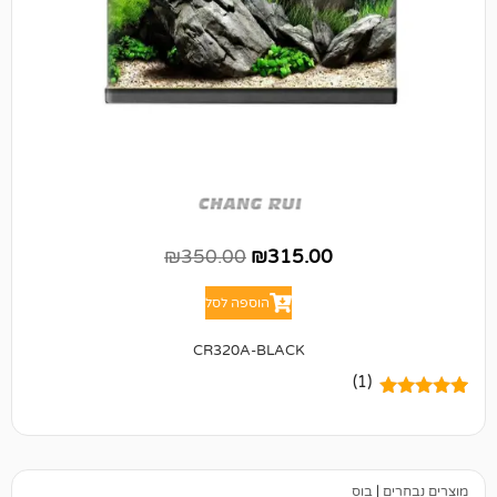
₪
350.00
₪
315.00
הוספה לסל
CR320A-BLACK
(1)
בוס