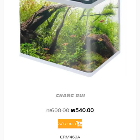
₪
600.00
₪
540.00
הוספה לסל
CRM460A