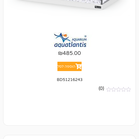
₪
485.00
הוספה לסל
BD51216243
(0)