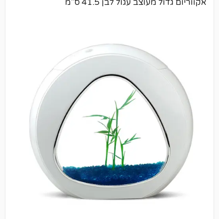
עוצב עגול לבן 41.5 ס"מ