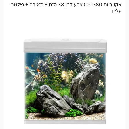
אקווריום CR-380 צבע לבן 38 ס״מ + תאורה + פילטר