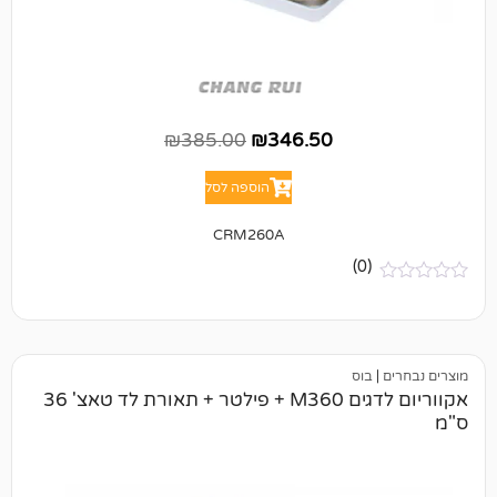
₪
385.00
₪
346.50
הוספה לסל
CRM260A
(0)
בוס
אקווריום לדגים M360 + פילטר + תאורת לד טאצ' 36