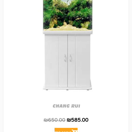
₪
650.00
₪
585.00