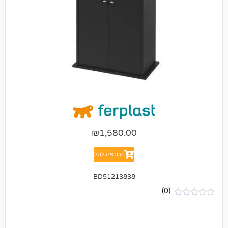
₪
1,580.00
הוספה לסל
BD51213838
(0)