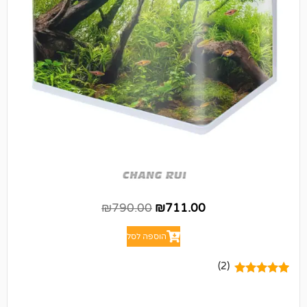
₪
790.00
₪
711.00
הוספה לסל
(2)