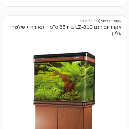
אקווריום דגם LZ-810 בויו 85 ס"מ + תאורה + פילטר