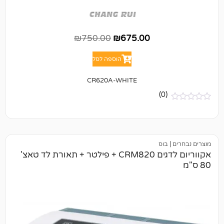
₪
750.00
₪
675.00
הוספה לסל
CR620A-WHITE
(0)
בוס
אקווריום לדגים CRM820 + פילטר + תאורת לד טאצ'