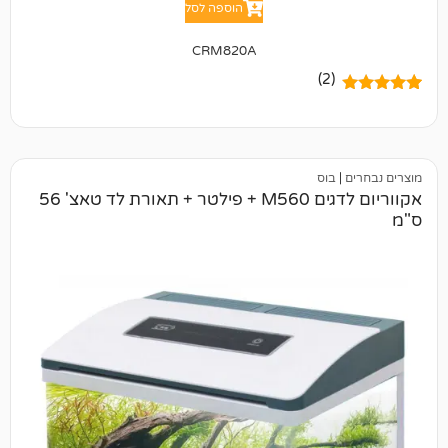
הוספה לסל
CRM820A
(2)
בוס
אקווריום לדגים M560 + פילטר + תאורת לד טאצ' 56