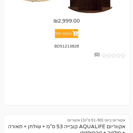
₪
2,999.00
הוספה לסל
BD51213828
(0)
|
אקווריום
אקווריום AQUALIFE קובייה 53 ס"מ + שולחן + תאורה
טרמוסטט