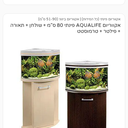
ל המידות)
|
אקווריום בינוני (51-90 ס"מ)
אקווריום AQUALIFE פינתי 80 ס"מ + שולחן + תאורה
טרמוסטט