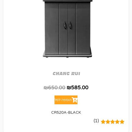
₪
650.00
₪
585.00
הוספה לסל
CR520A-BLACK
(1)