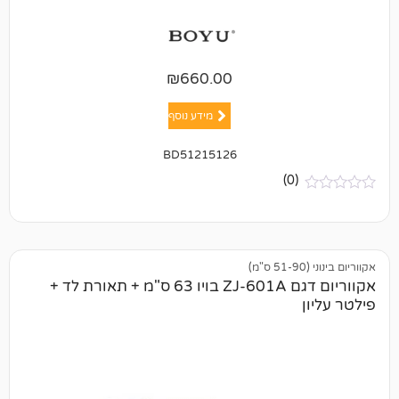
₪
660.00
מידע נוסף
BD51215126
(0)
אקווריום דגם ZJ-601A בויו 63 ס"מ + תאורת לד +