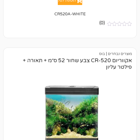
הוספה לסל
CR520A-WHITE
(0)
בוס
אקווריום CR-520 צבע שחור 52 ס״מ + תאורה +