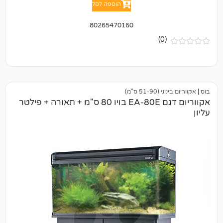
הוספה לסל
80265470160
(0)
51 ס"מ)
אקווריום דגם EA-80E בויו 80 ס"מ + תאורה + פילטר