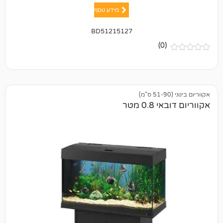
מידע נוסף
BD51215127
(0)
0 מטר