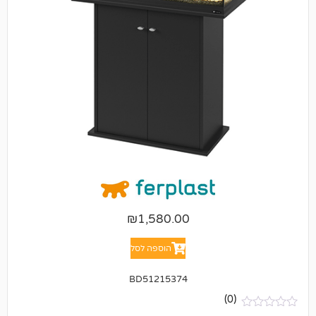
₪
1,580.00
הוספה לסל
BD51215374
(0)