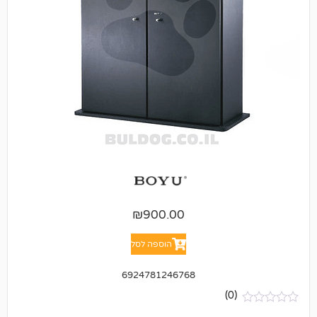
₪
900.00
הוספה לסל
6924781246768
(0)