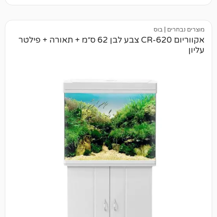
בוס
אקווריום CR-620 צבע לבן 62 ס״מ + תאורה + פילטר