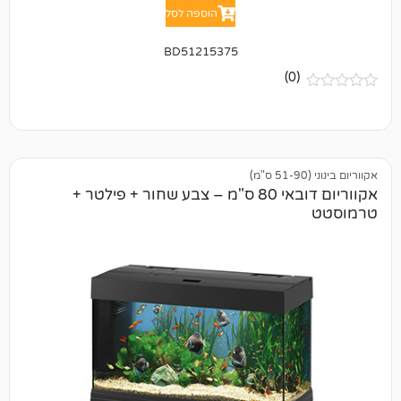
הוספה לסל
BD51215375
(0)
אקווריום דובאי 80 ס"מ – צבע שחור + פילטר +