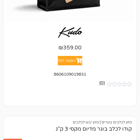
₪
359.00
הוספה לסל
8606109019831
(0)
ים
|
מזון יבש לכלבים
ר מדיום מקסי 3 ק"ג