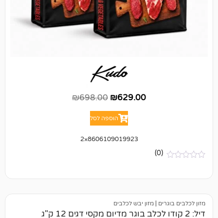
₪
698.00
₪
629.00
הוספה לסל
8606109019923×2
(0)
ים
|
מזון יבש לכלבים