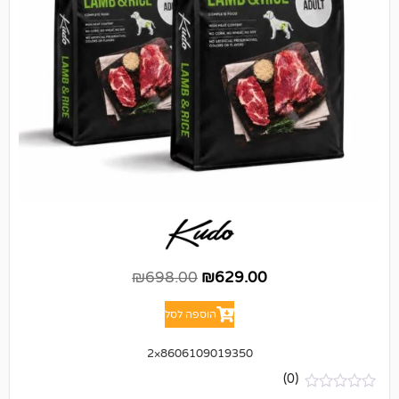
₪
698.00
₪
629.00
הוספה לסל
8606109019350×2
(0)