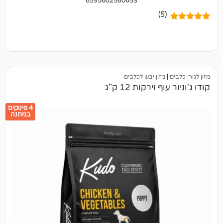
8595602560653
(5)
מזון יבש לכלבים
 וירקות 12 ק"ג
4 פינוקים
במתנה