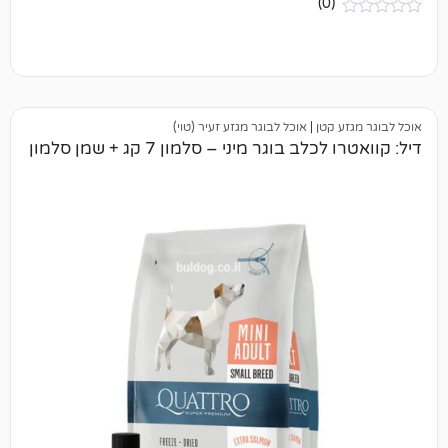
(0)
קטן
|
אוכל לבוגר מגזע זעיר (טוי)
 בוגר מיני – סלמון 7 קג + שמן סלמון