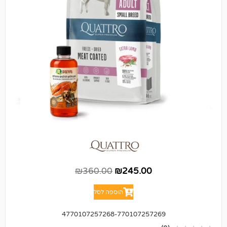
₪
360.00
₪
245.00
הוספה לסל
4770107257268-770107257269