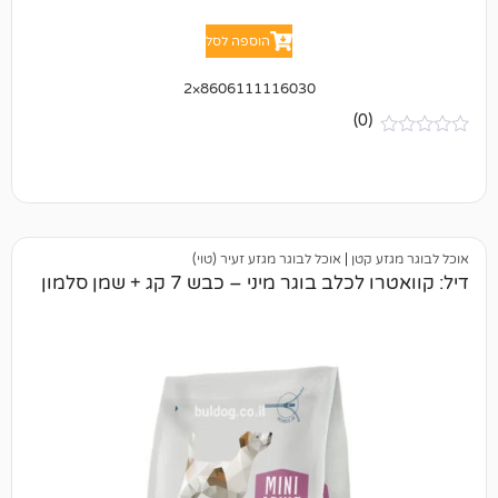
הוספה לסל
8606111116030×2
(0)
קטן
|
אוכל לבוגר מגזע זעיר (טוי)
 בוגר מיני – כבש 7 קג + שמן סלמון