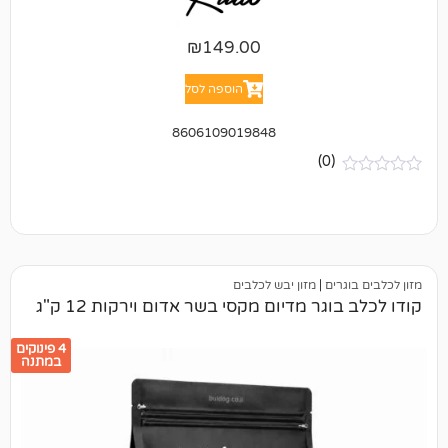
₪
149.00
הוספה לסל
8606109019848
(0)
ים
|
מזון יבש לכלבים
ר מדיום מקסי בשר אדום וירקות 12 ק"ג
4 פינוקים
במתנה