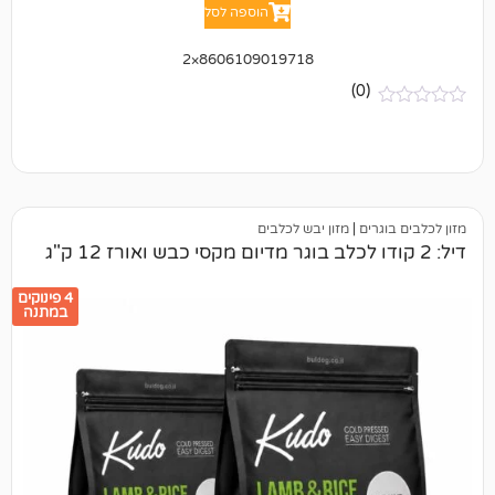
הוספה לסל
8606109019718×2
(0)
ים
|
מזון יבש לכלבים
4 פינוקים
במתנה