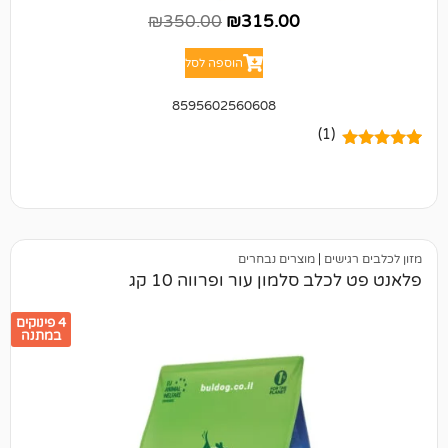
₪
350.00
₪
315.00
הוספה לסל
8595602560608
(1)
ים
|
מוצרים נבחרים
 סלמון עור ופרווה 10 קג
4 פינוקים
במתנה