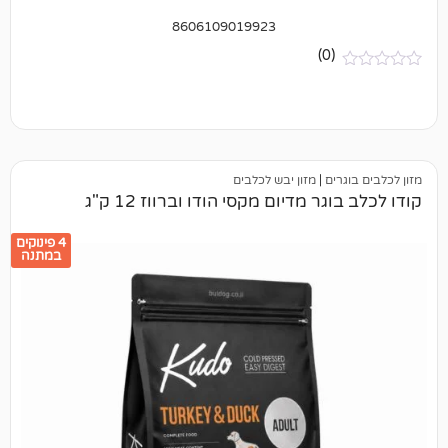
8606109019923
(0)
ים
|
מזון יבש לכלבים
ר מדיום מקסי הודו וברווז 12 ק"ג
4 פינוקים
במתנה