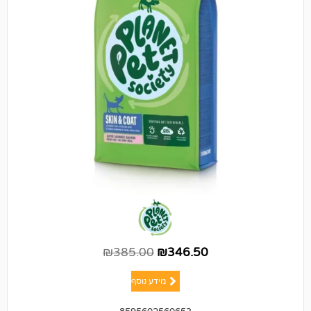
₪
385.00
₪
346.50
מידע נוסף