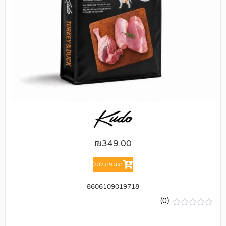
₪
349.00
הוספה לסל
8606109019718
(0)