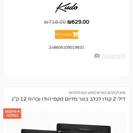
₪
718.00
₪
629.00
הוספה לסל
8606109019831×2
(0)
ים
|
מזון יבש לכלבים
4 פינוקים
במתנה