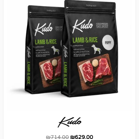
₪
714.00
₪
629.00