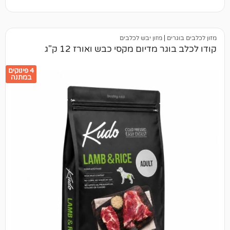
ים
|
מזון יבש לכלבים
ר מדיום מקסי כבש ואורז 12 ק"ג
4 פינוקים
במתנה