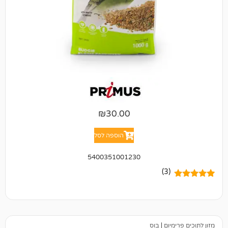
₪
30.00
הוספה לסל
5400351001230
(3)
יום
|
בוס