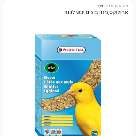
יום
ן ביצים יבש לכנר