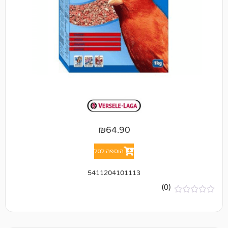
₪
64.90
הוספה לסל
5411204101113
(0)