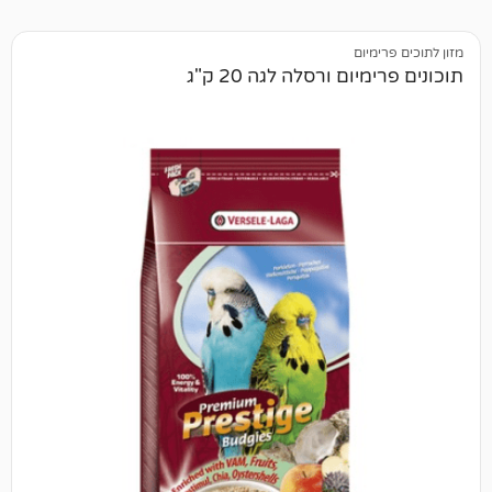
יום
ם ורסלה לגה 20 ק"ג