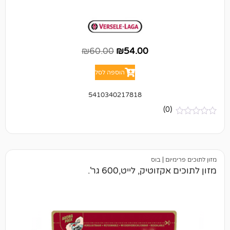
₪
60.00
₪
54.00
הוספה לסל
5410340217818
(0)
יום
|
בוס
וטיק, לייט,600 גר'.