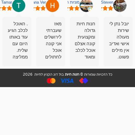
מוניות רחובות אסף
Hana Ver
Tamar
סאן בן 
חנות חיות
מאז
. האוכל
פשוט חווית
גדולה
שעברתי
לכלב הגיע
קנייה שאפו
ומקצועית
לירושלים
עוד באותו
לעוסקים
קונה אצלם
אני קונה
היום עם
במלאכה
אוכל לכלב
אוכל
שליח.
שירות-אמינות-ז
ומאוד
לחתולים
ממליצה
והכי חשוב
מרוצה
וכלבים
מאד!!
איכות
בעיקר
בבולדוג.
שירות מאד
ממליץ
ויות שמורות ©
חנות חיות
בול דוג הקניון לחיות 2026
מהשירות
עובדים שם
מקצועי
בחום
וגם
אנשים
ואדיב ,
מהמחירים
מדהימים ,
מאד
הזולים
שפותרים
נחמדים ,
גם בעיות
מזמינה
הובלה
אצלם
לנחלאות
בקביעות
היכן שאין
חניה...