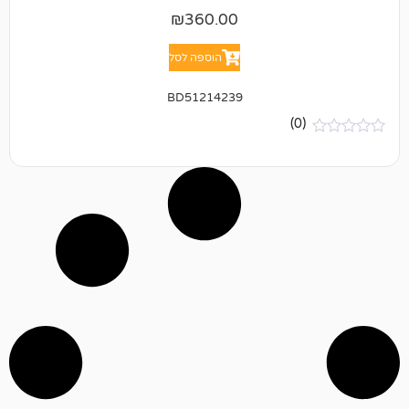
₪
360.00
הוספה לסל
BD51214239
(0)