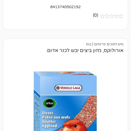
8413740502192
(0)
יום
|
בוס
ון ביצים יבש לכנר אדום.