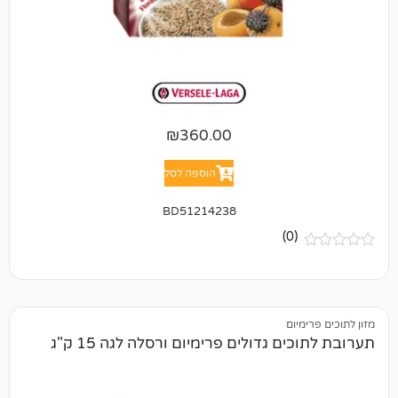
₪
360.00
הוספה לסל
BD51214238
(0)
יום
 גדולים פרימיום ורסלה לגה 15 ק"ג