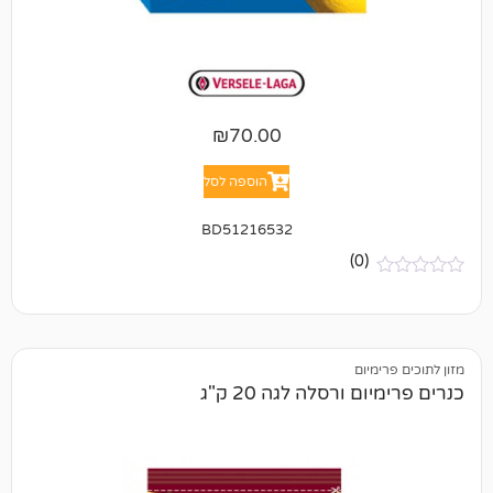
₪
70.00
הוספה לסל
BD51216532
(0)
יום
ורסלה לגה 20 ק"ג