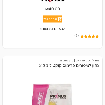
₪
40.00
הוספה לסל
5400351121532
(2)
יום
|
מזון לתוכים
 פרימוס קוקטיל 1 ק"ג