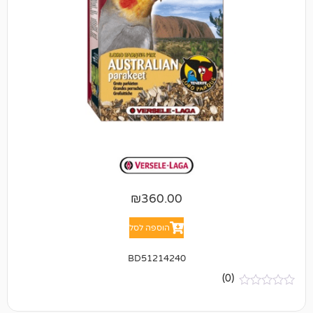
₪
360.00
הוספה לסל
BD51214240
(0)