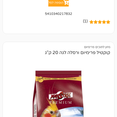
הוספה לסל
5410340217832
(1)
יום
 ורסלה לגה 20 ק"ג