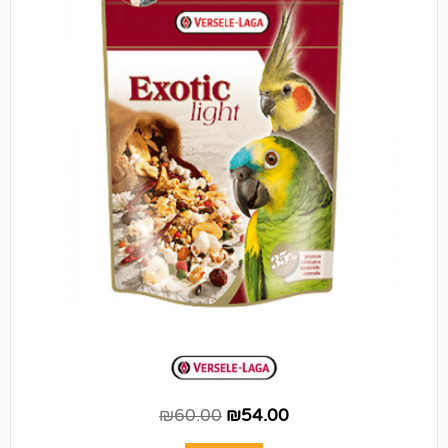
₪
60.00
₪
54.00