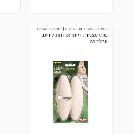
א
א
י
י
ן
ן
ב
ב
י
י
ק
ק
חטיפים ותוספי תזונה לתוכים
|
ויטמינים ותוספים
ו
ו
שתי עצמות דיונון ארוזות ליווינג
ר
ר
ו
ו
וורלד M
ת
ת