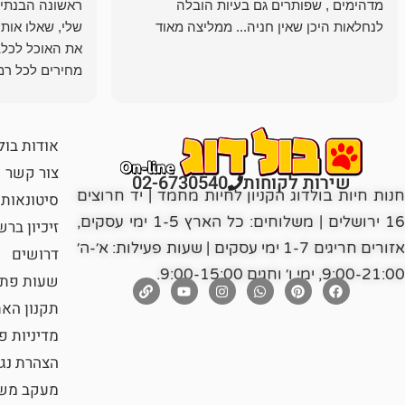
מדהימים , שפותרים גם בעיות הובלה
ראשונה הבנתי 
לנחלאות היכן שאין חניה... ממליצה מאוד
שלי, שאלו אות
את האוכל לכלב
מחירים לכל רמה
הכלב שלי מרוצה
אודות בול
צור קשר
שירות לקוחות
02-6730540
חנות חיות בולדוג הקניון לחיות מחמד | יד חרוצים
סיטונאות
16 ירושלים | משלוחים: כל הארץ 1-5 ימי עסקים,
זיכיון בר
אזורים חריגים 1-7 ימי עסקים | שעות פעילות: א׳-ה׳
דרושים
9:00-21:00, ימי ו׳ וחגים 9:00-15:00.
שעות פתי
תקנון הא
מדיניות פ
הצהרת נג
מעקב משל