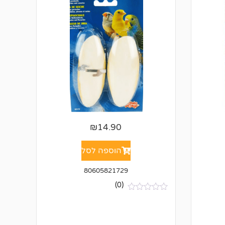
₪
14.90
הוספה לסל
80605821729
(0)
א
י
ן
ב