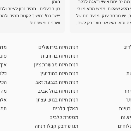
מה זה יחס אישי ודאגה לכלב
י מלא שאלות, ממש התאימו לי
רון הבעלים - תמיד נכון לעזור ולס
, יש מבחר ענק ומנעד נוח של
יישר כח! נמשיך לקנות תמיד ולהמ
 וסוג. מאז אני חוזר רק לשם,
ושכנים ומשפחה!
 ואני עוד יותר ❤️
דוג
חנות חיות בירושלים
מדר
חנות חיות ברחובות
סוגי
חנות חיות מבשרת ציון
איך
שת
חנות חיות במודיעין
כלב
חנות חיות בגבעת זאב
הכל
חה
חנות חיות בתל אביב
מה 
תר
חנות חיות בגוש עציון
אלר
רטיות
מאלף כלבים
תמו
ישות
מספרת כלבים
וחים
תנו פידבק קבלו הנחה