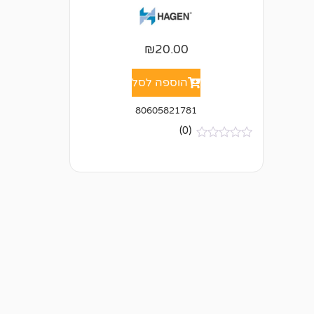
₪
20.00
הוספה לסל
80605821781
(0)
א
י
ן
ב
י
ק
ו
ר
ו
ת