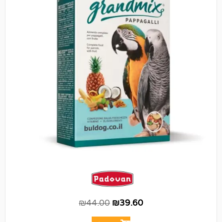
₪
44.00
₪
39.60