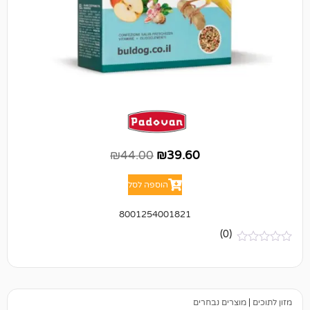
₪
44.00
₪
39.60
הוספה לסל
8001254001821
(0)
ים נבחרים