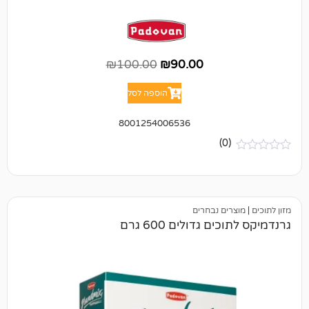
₪
100.00
₪
90.00
הוספה לסל
8001254006536
(0)
ים נבחרים
ם גדולים 600 גרם