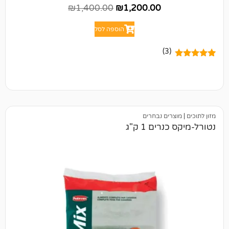
₪
1,400.00
₪
1,200.00
הוספה לסל
(3)
ים נבחרים
ים 1 ק"ג