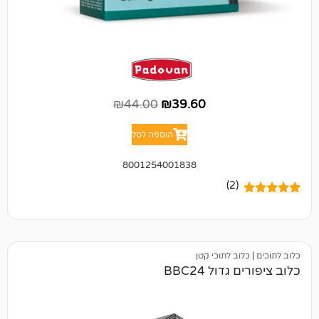
₪
44.00
₪
39.60
הוספה לסל
8001254001838
(2)
ב לתוכי קטן
ול BBC24