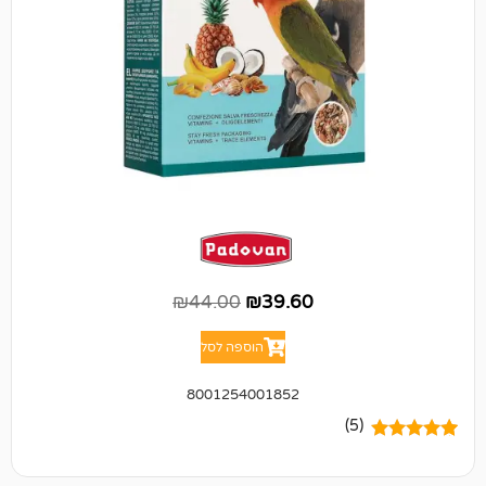
₪
44.00
₪
39.60
הוספה לסל
8001254001852
(5)