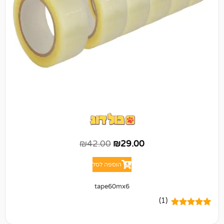
₪
42.00
₪
29.00
הוספה לסל
tape60mx6
(1)