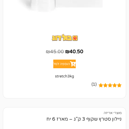
₪
45.00
₪
40.50
הוספה לסל
stretch3kg
(1)
– מארז 6 יח