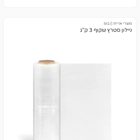
ף 3 ק"ג