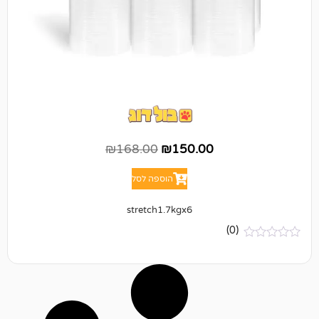
₪
168.00
₪
150.00
הוספה לסל
stretch1.7kgx6
(0)