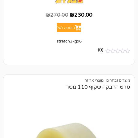
₪
270.00
₪
230.00
הוספה לסל
stretch3kgx6
(0)
מוצרי אריזה
 110 מטר