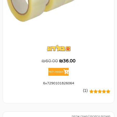
₪
60.00
₪
36.00
הוספה לסל
7290101826064×6
(1)
מוצרי אריזה