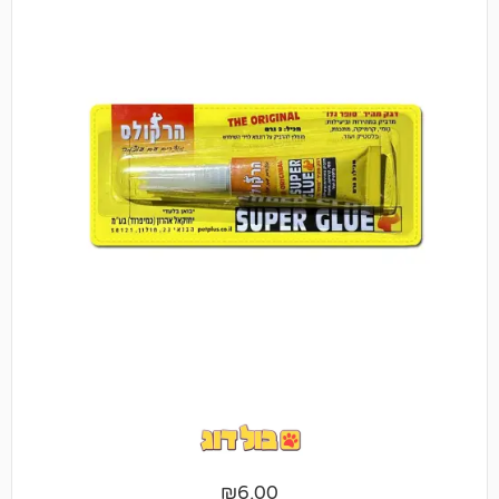
₪
6.00