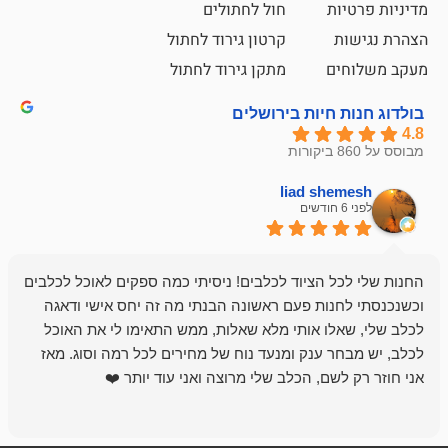
ת
חול לחתולים
קרטון גירוד לחתול
ם
מתקן גירוד לחתול
חיות בירושלים
liad sh
אבי ג
לפני 6 חודשים
 הציוד לכלבים! ניסיתי כמה ספקים לאוכל לכלבים
חנות מדהימה 
נות פעם ראשונה הבנתי מה זה יחס אישי ודאגה
לו אותי מלא שאלות, ממש התאימו לי את האוכל
רון הבעלים - ת
 ענק ומנעד נוח של מחירים לכל רמה וסוג. מאז
לקנות תמיד ו
שם, הכלב שלי מרוצה ואני עוד יותר ❤️