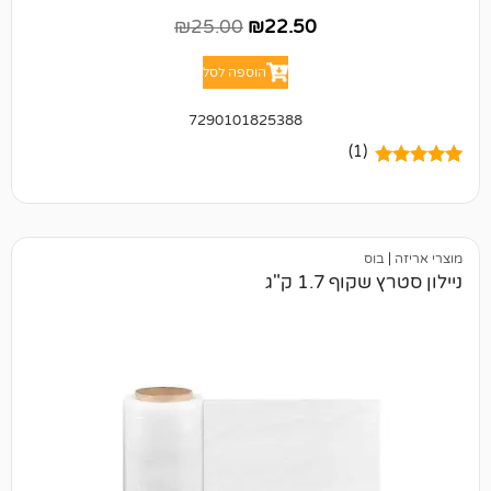
₪
25.00
₪
22.50
הוספה לסל
7290101825388
(1)
 1.7 ק"ג