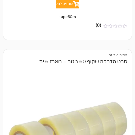
הוספה לסל
tape60m
(0)
 – מארז 6 יח