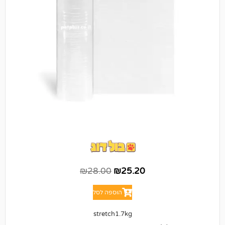
₪
28.00
₪
25.20
הוספה לסל
stretch1.7kg