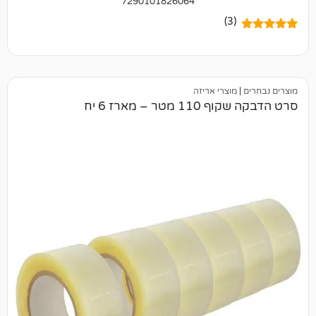
7290101826064
(3)
מוצרי אריזה
ר – מארז 6 יח