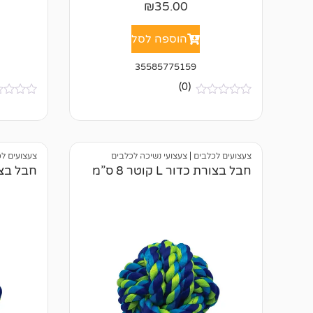
₪
35.00
הוספה לסל
35585775159
(0)
א
א
י
י
ן
ן
ב
ב
י
י
צעצועים לכלבים
|
צעצועי נשיכה לכלבים
צעצועים ל
ק
ק
ו
ו
חבל בצורת כדור L קוטר 8 ס”מ
חבל בצורת כד
ר
ר
ו
ו
ת
ת