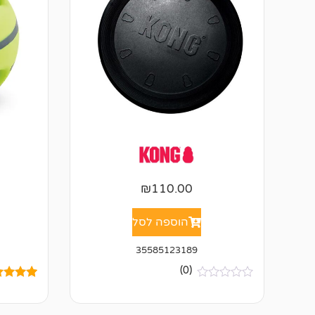
0
₪
110.00
הוספה לסל
35585123189
(0)
א
6
מדורגים
י
מתוך 5
ן
מבוסס ע