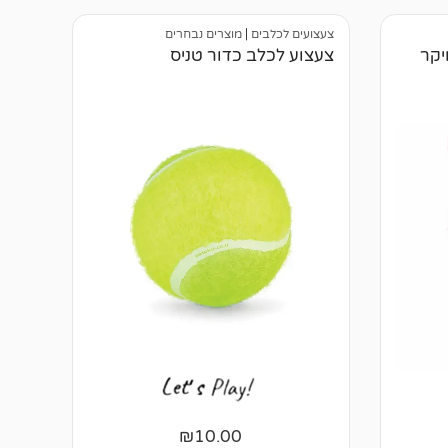
ב
י
צעצועים לכלבים
|
מוצרים נבחרים
ק
ו
יקר
צעצוע לכלב כדור טניס
ר
ו
ת
₪
10.00