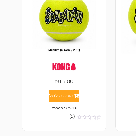
₪
15.00
הוספה לסל
35585775210
(0)
א
י
ן