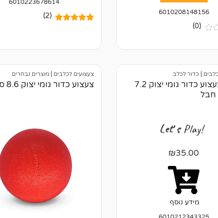
6010223678614
6010208148156
(2)
(0)
2
מדורגים
5.00
מתוך 5
מבוסס על
דירוגים של
לקוחות
כלבים
|
כדור לכלב
צעצועים לכלבים
|
מוצרים נבחרים
פרטי: צעצוע כדור גומי יצוק 7.2
צעצוע כדור גומי יצוק 8.6 ס"מ
 חבל
₪
35.00
מידע נוסף
6010212343325