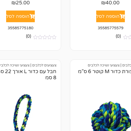
₪
25.00
₪
40.00
הוספה לסל
הוספה לסל
35585775180
35585775579
(0)
(0)
א
י
ן
ב
י
כלבים
|
צעצועי נשיכה לכלבים
צעצועים לכלבים
|
צעצועי נשיכה לכלבי
ק
ו
ור M קוטר 6 ס”מ
חבל עם כ
ר
8 סמ
ו
ת