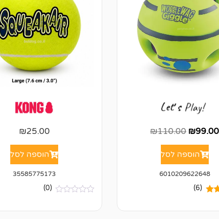
₪
25.00
₪
110.00
₪
99.0
הוספה לסל
הוספה לסל
35585775173
6010209622648
(0)
(6)
5.00
א
י
ל
ן