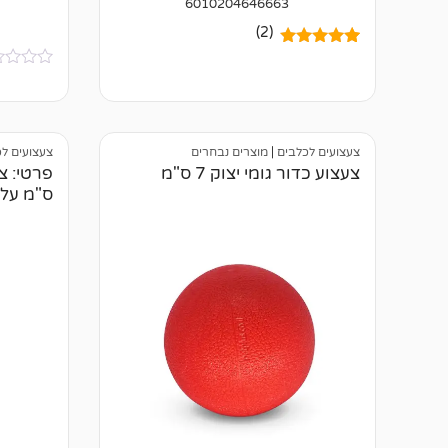
6010204646663
(2)
2
מדורגים
5.00
מתוך 5
א
מבוסס על
י
דירוגים של
ן
לקוחות
ב
י
צעצועים לכלבים
|
מוצרים נבחרים
צעצועים ל
ק
ו
צעצוע כדור גומי יצוק 7 ס"מ
ר
ס"מ על
ו
ת