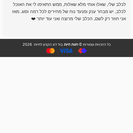
לו אותי מלא שאלות, ממש התאימו לי את האוכל
רון הבעלים - ת
 ענק ומנעד נוח של מחירים לכל רמה וסוג. מאז
לקנות תמיד ו
שם, הכלב שלי מרוצה ואני עוד יותר ❤️
ויות שמורות ©
חנות חיות
בול דוג הקניון לחיות 2026