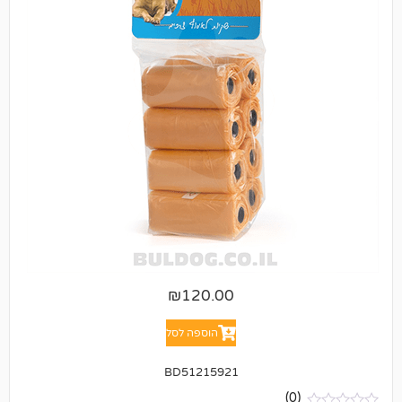
₪
120.00
הוספה לסל
BD51215921
(0)