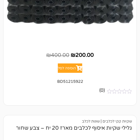
₪
400.00
₪
200.00
הוספה לסל
BD51215922
(0)
ם
|
שונות לכלב
 לכלבים מארז 20 יח – צבע שחור