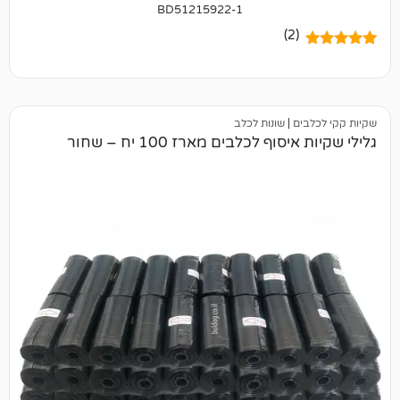
BD51215922-1
(2)
ם
|
שונות לכלב
ף לכלבים מארז 100 יח – שחור