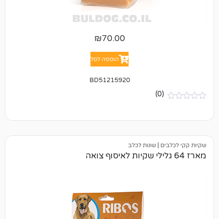
₪
70.00
הוספה לסל
BD51215920
(0)
ם
|
שונות לכלב