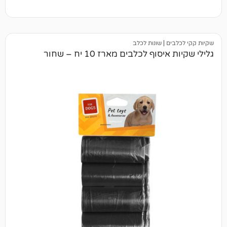
ם
|
שונות לכלב
ף לכלבים מארז 10 יח – שחור