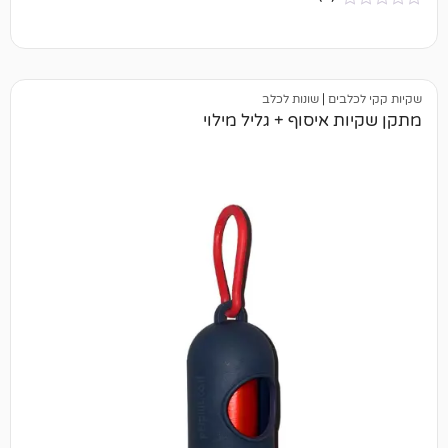
ם
|
שונות לכלב
יסוף + גליל מילוי