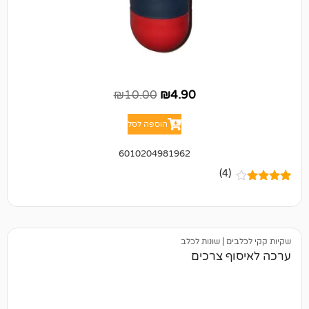
₪
10.00
₪
4.90
הוספה לסל
6010204981962
(4)
ם
|
שונות לכלב
ף צרכים