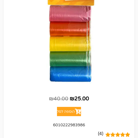
₪
40.00
₪
25.00
הוספה לסל
6010222983986
(4)