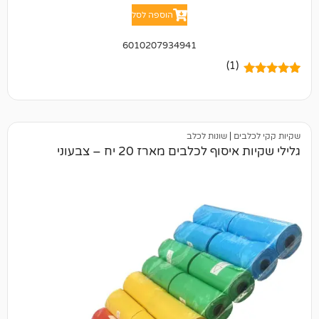
הוספה לסל
6010207934941
(1)
ם
|
שונות לכלב
ף לכלבים מארז 20 יח – צבעוני