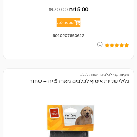
₪
20.00
₪
15.00
הוספה לסל
6010207650612
(1)
ם
|
שונות לכלב
וף לכלבים מארז 5 יח – שחור