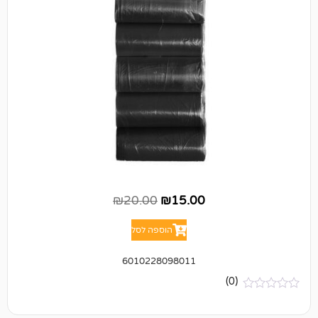
₪
20.00
₪
15.00
הוספה לסל
6010228098011
(0)